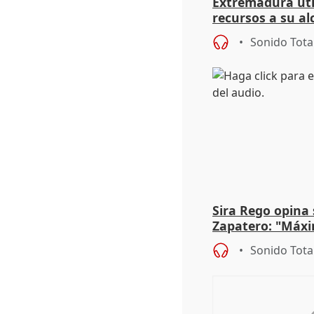
Extremadura util
recursos a su al
más menores mi
Sonido Tota
Sira Rego opina 
Zapatero: "Máxi
proceso judicial"
Sonido Tota