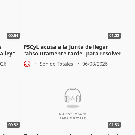
00:54
01:22
s
PSCyL acusa a la Junta de llegar
a ley"
"absolutamente tarde" para resolver
problemas como Newcastle
026
Sonido Totales
06/08/2026
00:32
01:33