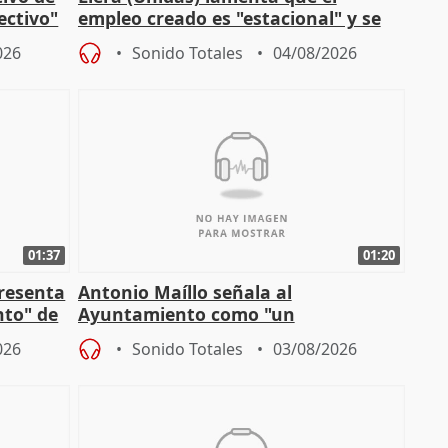
lectivo"
empleo creado es "estacional" y se
"esfumará" al acabar el verano
026
Sonido Totales
04/08/2026
01:37
01:20
presenta
Antonio Maíllo señala al
nto" de
Ayuntamiento como "un
especulador más" sobre viviendas de
026
Sonido Totales
03/08/2026
Jiménez Becerril