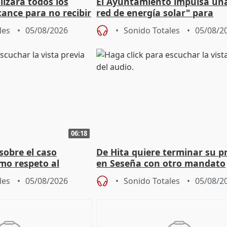
izará todos los
El Ayuntamiento impulsa un
cance para no recibir
red de energía solar" para
grantes
autoconsumo
les
05/08/2026
Sonido Totales
05/08/2
06:18
sobre el caso
De Hita quiere terminar su p
mo respeto al
en Seseña con otro mandato
les
05/08/2026
Sonido Totales
05/08/2