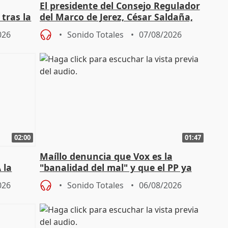
El presidente del Consejo Regulador
tras la
del Marco de Jerez, César Saldaña,
sobre exportaciones
026
Sonido Totales
07/08/2026
02:00
01:47
Maíllo denuncia que Vox es la
 la
"banalidad del mal" y que el PP ya
la"
asume todas sus tesis
026
Sonido Totales
06/08/2026