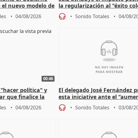
 el nuevo modelo de
la regularización al "éxito co
del Gobierno
les
04/08/2026
Sonido Totales
04/08/2
00:46
"hacer política" y
El delegado José Fernández 
r que finalice la
esta iniciative ante el "aume
l incendio
personas sin hogar en Madri
les
04/08/2026
Sonido Totales
03/08/2