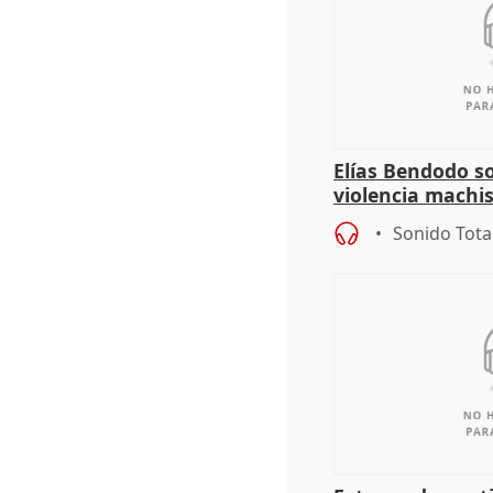
Elías Bendodo s
violencia machi
Sonido Tota