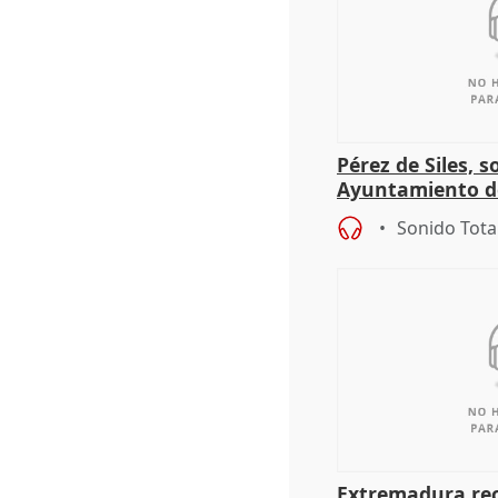
Pérez de Siles, 
Ayuntamiento d
Sonido Tota
Extremadura rec