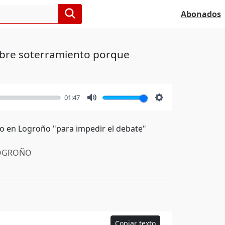
Abonados
obre soterramiento porque
01:47
Mute
Settings
nto en Logroño "para impedir el debate"
OGROÑO
Copiar texto