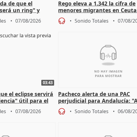
da de que el
Rego eleva a 1.342 la cifra de
será un ring" y
menores migrantes en Ceuta 
lidad" del pacto con
entrada masiva
les
07/08/2026
Sonido Totales
07/08/2
03:43
e el eclipse servirá
Pacheco alerta de una PAC
encia" útil para el
perjudicial para Andalucía: "A
agricultura hay que proteger
les
07/08/2026
Sonido Totales
06/08/2