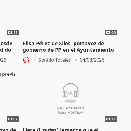
03:11
02:00
desde
Elisa Pérez de Siles, portavoz de
edido
gobierno de PP en el Ayuntamiento
de Málaga, deja la política
026
Sonido Totales
04/08/2026
01:07
01:11
tivo de
Llera (Unidas) lamenta que el