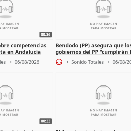
00:36
obre competencias
Bendodo (PP) asegura que lo
sta en Andalucía
gobiernos del PP "cumplirán l
sobre los menores migrantes
les
06/08/2026
Sonido Totales
06/08/2
00:33