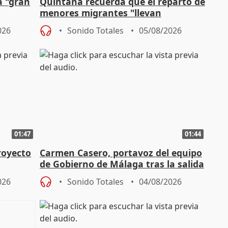
a "gran
Quintana recuerda que el reparto de
menores migrantes "llevan
aportación del Gobierno" central
026
Sonido Totales
05/08/2026
01:47
01:44
royecto
Carmen Casero, portavoz del equipo
de Gobierno de Málaga tras la salida
de Pérez de Siles
026
Sonido Totales
04/08/2026