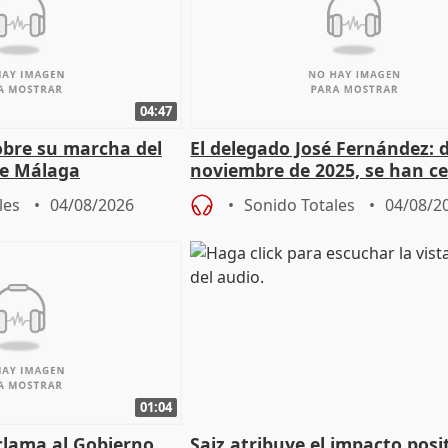
04:47
sobre su marcha del
El delegado José Fernández: 
e Málaga
noviembre de 2025, se han c
9.810 ayudas por nacimiento
les
04/08/2026
Sonido Totales
04/08/2
01:04
lama al Gobierno
Saiz atribuye el impacto posi