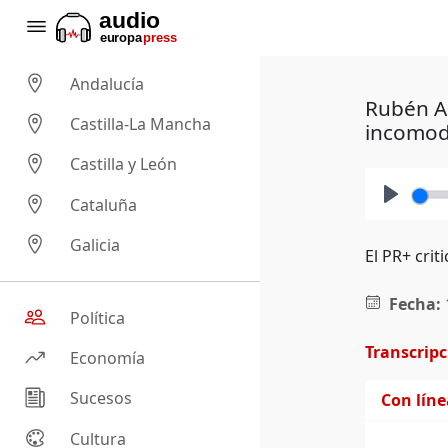
Andalucía
Rubén A
Castilla-La Mancha
incomoda
Castilla y León
Cataluña
Play
Galicia
El PR+ crit
Fecha:
Política
Transcrip
Economía
Sucesos
Con lín
Cultura