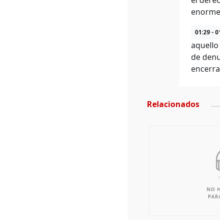
el dere
enorme 
01:29 - 0
aquello
de denu
encerra
Relacionados