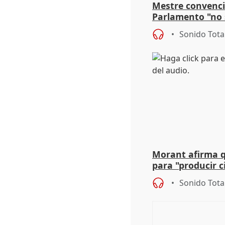
Mestre convenci
Parlamento "no 
defiende "estabi
Sonido Tota
Vox
Morant afirma qu
para "producir ci
resto del mundo
Sonido Tota