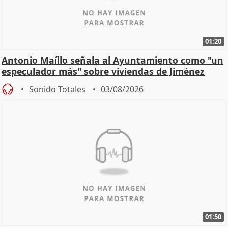
01:20
Antonio Maíllo señala al Ayuntamiento como "un
especulador más" sobre viviendas de Jiménez
Becerril
Sonido Totales
03/08/2026
01:50