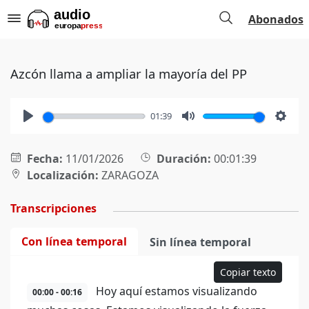
Abonados
Azcón llama a ampliar la mayoría del PP
01:39
Play
Mute
Setti
Fecha:
11/01/2026
Duración:
00:01:39
Localización:
ZARAGOZA
Transcripciones
Con línea temporal
Sin línea temporal
Copiar texto
Hoy aquí estamos visualizando
00:00 - 00:16