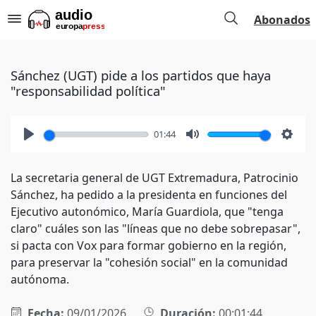
Abonados
Sánchez (UGT) pide a los partidos que haya
"responsabilidad política"
01:44
Play
Mute
Setti
La secretaria general de UGT Extremadura, Patrocinio
Sánchez, ha pedido a la presidenta en funciones del
Ejecutivo autonómico, María Guardiola, que "tenga
claro" cuáles son las "líneas que no debe sobrepasar",
si pacta con Vox para formar gobierno en la región,
para preservar la "cohesión social" en la comunidad
autónoma.
Fecha:
09/01/2026
Duración:
00:01:44