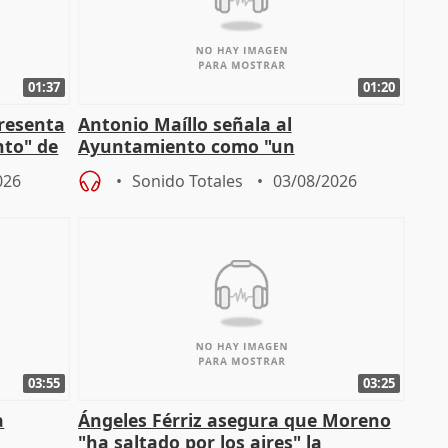
01:37
01:20
presenta
Antonio Maíllo señala al
nto" de
Ayuntamiento como "un
especulador más" sobre viviendas de
026
Sonido Totales
03/08/2026
Jiménez Becerril
03:55
03:25
a
Ángeles Férriz asegura que Moreno
"ha saltado por los aires" la