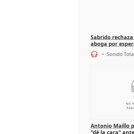
Sabrido rechaza 
aboga por espera
investigación de
Sonido Tota
Antonio Maíllo 
"dé la cara" ant