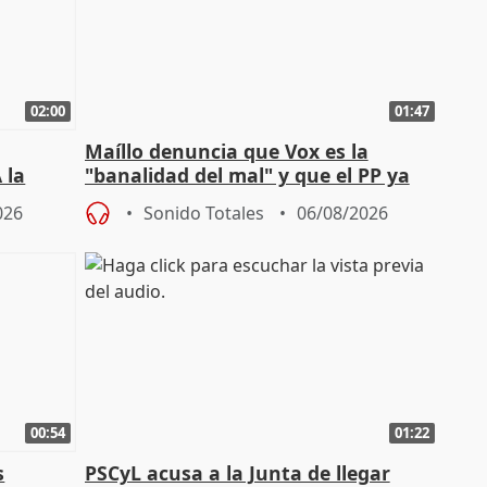
02:00
01:47
Maíllo denuncia que Vox es la
 la
"banalidad del mal" y que el PP ya
la"
asume todas sus tesis
026
Sonido Totales
06/08/2026
00:54
01:22
s
PSCyL acusa a la Junta de llegar