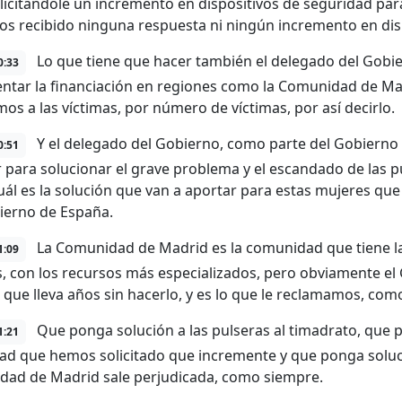
licitándole un incremento en dispositivos de seguridad par
s recibido ninguna respuesta ni ningún incremento en disp
Lo que tiene que hacer también el delegado del Gobie
0:33
ntar la financiación en regiones como la Comunidad de Mad
os a las víctimas, por número de víctimas, por así decirlo.
Y el delegado del Gobierno, como parte del Gobierno
0:51
r para solucionar el grave problema y el escandado de las p
uál es la solución que van a aportar para estas mujeres q
ierno de España.
La Comunidad de Madrid es la comunidad que tiene la
1:09
s, con los recursos más especializados, pero obviamente el
, que lleva años sin hacerlo, y es lo que le reclamamos, com
Que ponga solución a las pulseras al timadrato, que p
1:21
ad que hemos solicitado que incremente y que ponga solució
ad de Madrid sale perjudicada, como siempre.