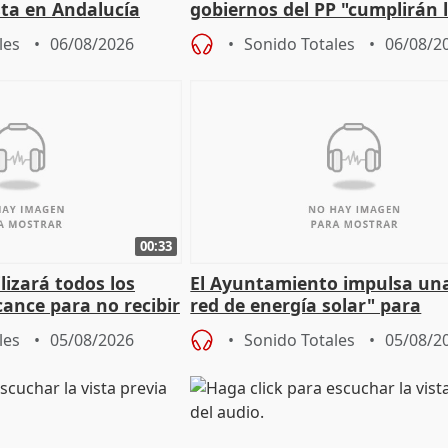
sta en Andalucía
gobiernos del PP "cumplirán l
sobre los menores migrantes
les
06/08/2026
Sonido Totales
06/08/2
00:33
izará todos los
El Ayuntamiento impulsa un
cance para no recibir
red de energía solar" para
grantes
autoconsumo
les
05/08/2026
Sonido Totales
05/08/2