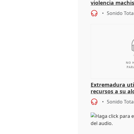
violencia machi
Sonido Tota
Extremadura util
recursos a su al
más menores mi
Sonido Tota