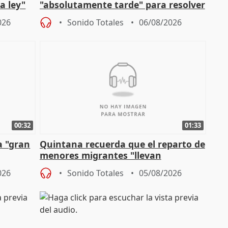
a ley"
"absolutamente tarde" para resolver
problemas como Newcastle
026
Sonido Totales
06/08/2026
00:32
01:33
a "gran
Quintana recuerda que el reparto de
menores migrantes "llevan
aportación del Gobierno" central
026
Sonido Totales
05/08/2026