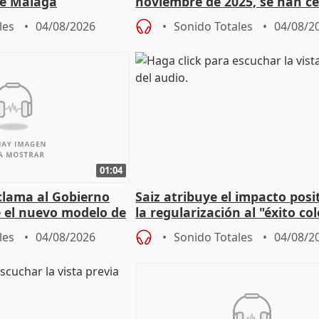
e Málaga
noviembre de 2025, se han c
9.810 ayudas por nacimiento
les
04/08/2026
Sonido Totales
04/08/2
01:04
lama al Gobierno
Saiz atribuye el impacto posi
 el nuevo modelo de
la regularización al "éxito co
del Gobierno
les
04/08/2026
Sonido Totales
04/08/2