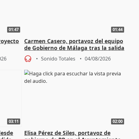
01:47
01:44
royecto
Carmen Casero, portavoz del equipo
de Gobierno de Málaga tras la salida
de Pérez de Siles
026
Sonido Totales
04/08/2026
03:11
02:00
desde
Elisa Pérez de Siles, portavoz de