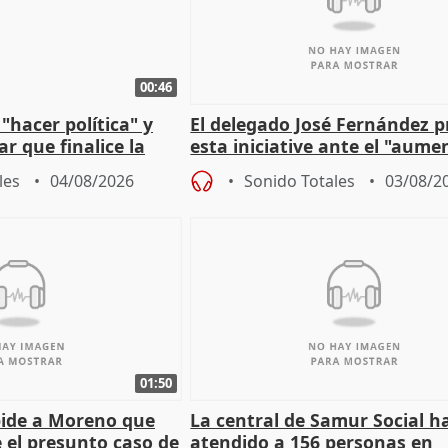
00:46
"hacer política" y
El delegado José Fernández 
r que finalice la
esta iniciative ante el "aume
l incendio
personas sin hogar en Madri
les
04/08/2026
Sonido Totales
03/08/2
01:50
pide a Moreno que
La central de Samur Social h
e el presunto caso de
atendido a 156 personas en