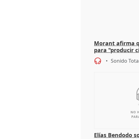
Morant afirma qu
para "producir ci
resto del mundo
Sonido Tota
Elías Bendodo s