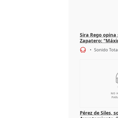
Sira Rego opina 
Zapatero: "Máxi
proceso judicial"
Sonido Tota
Pérez de Siles, 