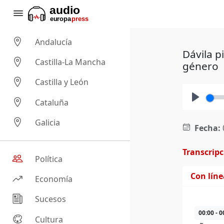
Andalucía
Dávila p
Castilla-La Mancha
género
Castilla y León
Cataluña
Play
Galicia
Fecha:
Transcrip
Política
Con lín
Economía
Sucesos
00:00 - 0
Cultura