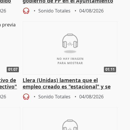
edido
gobierno de PP en el Ayuntamiento
de Málaga, deja la política
026
Sonido Totales
04/08/2026
01:07
01:11
tivo de
Llera (Unidas) lamenta que el
lectivo"
empleo creado es "estacional" y se
"esfumará" al acabar el verano
026
Sonido Totales
04/08/2026