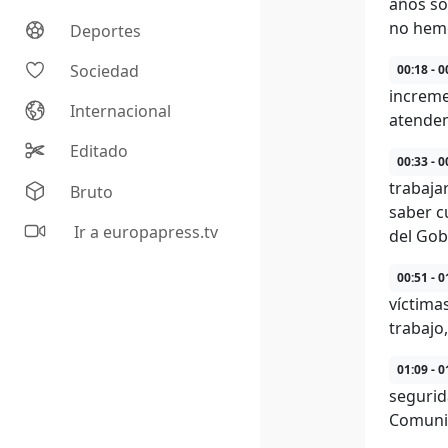
años so
no hemo
Deportes
Sociedad
00:18 - 0
increme
Internacional
atendem
Editado
00:33 - 0
trabaja
Bruto
saber c
Ir a europapress.tv
del Gob
00:51 - 0
víctima
trabajo
01:09 - 0
segurid
Comunid