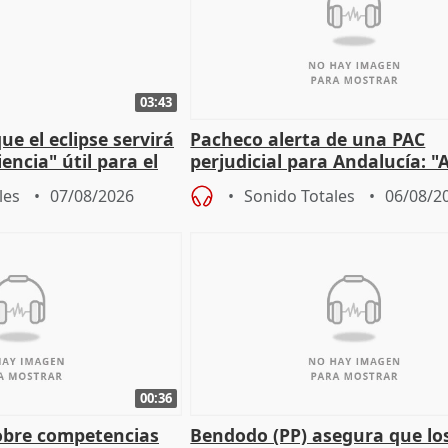
03:43
e el eclipse servirá
Pacheco alerta de una PAC
encia" útil para el
perjudicial para Andalucía: "A
agricultura hay que proteger
les
07/08/2026
Sonido Totales
06/08/2
00:36
obre competencias
Bendodo (PP) asegura que lo