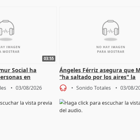
03:55
mur Social ha
Ángeles Férriz asegura que 
personas en
"ha saltado por los aires" la
lle durante Campaña
negociación tras acuerdo co
les
03/08/2026
Sonido Totales
03/08/2