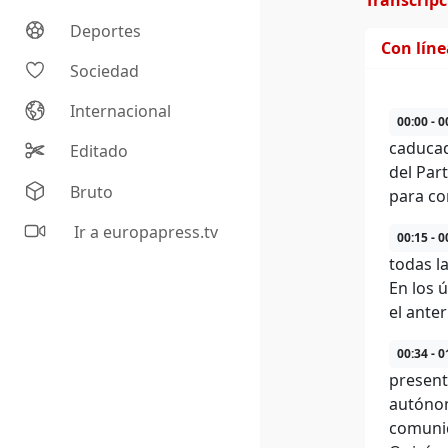
Transcrip
Deportes
Con lín
Sociedad
Internacional
00:00 - 0
caducad
Editado
del Par
Bruto
para co
Ir a europapress.tv
00:15 - 0
todas l
En los 
el ante
00:34 - 0
present
autónom
comunid