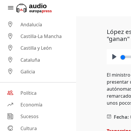
Andalucía
López es
Castilla-La Mancha
"ganan"
Castilla y León
Cataluña
Play
Galicia
El ministr
presentar 
autónomas,
Política
remarcado 
unos pocos
Economía
Sucesos
Fecha:
Cultura