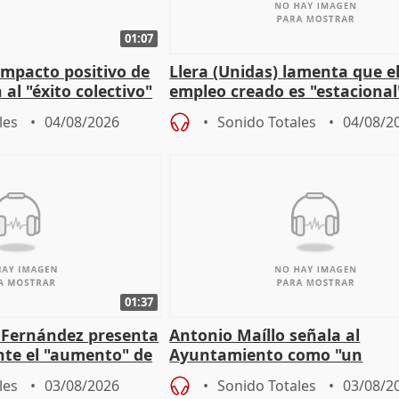
01:07
 impacto positivo de
Llera (Unidas) lamenta que e
 al "éxito colectivo"
empleo creado es "estacional
"esfumará" al acabar el vera
les
04/08/2026
Sonido Totales
04/08/2
01:37
é Fernández presenta
Antonio Maíllo señala al
ante el "aumento" de
Ayuntamiento como "un
gar en Madri
especulador más" sobre vivi
les
03/08/2026
Sonido Totales
03/08/2
Jiménez Becerril