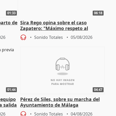
01:33
06:18
parto de
Sira Rego opina sobre el caso
Zapatero: "Máximo respeto al
tral
proceso judicial"
026
Sonido Totales
05/08/2026
01:44
04:47
 equipo
Pérez de Siles, sobre su marcha del
a salida
Ayuntamiento de Málaga
026
Sonido Totales
04/08/2026