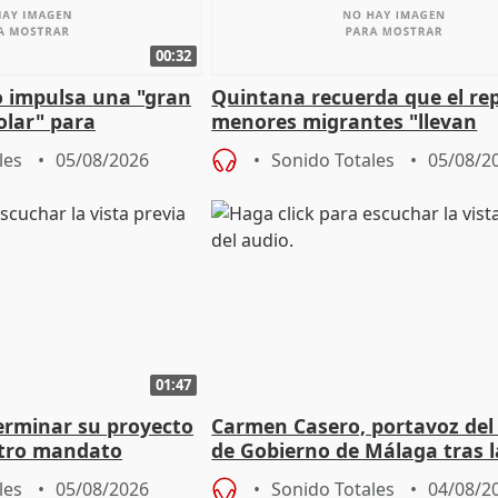
00:32
 impulsa una "gran
Quintana recuerda que el re
olar" para
menores migrantes "llevan
aportación del Gobierno" cen
les
05/08/2026
Sonido Totales
05/08/2
01:47
terminar su proyecto
Carmen Casero, portavoz del
otro mandato
de Gobierno de Málaga tras l
de Pérez de Siles
les
05/08/2026
Sonido Totales
04/08/2