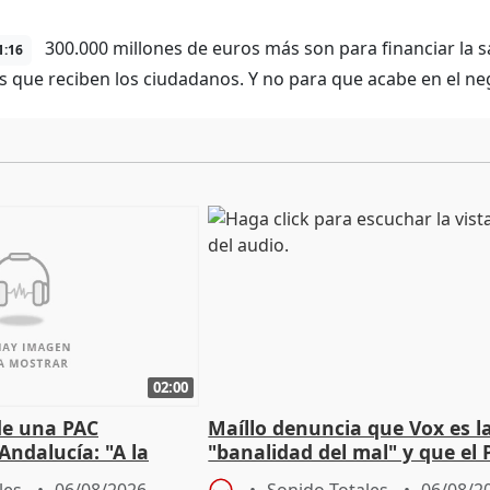
300.000 millones de euros más son para financiar la sa
1:16
os que reciben los ciudadanos. Y no para que acabe en el n
02:00
de una PAC
Maíllo denuncia que Vox es l
Andalucía: "A la
"banalidad del mal" y que el 
 que protegerla"
asume todas sus tesis