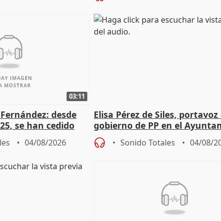
03:11
é Fernández: desde
Elisa Pérez de Siles, portavoz
25, se han cedido
gobierno de PP en el Ayunta
r nacimiento
de Málaga, deja la política
les
04/08/2026
Sonido Totales
04/08/2