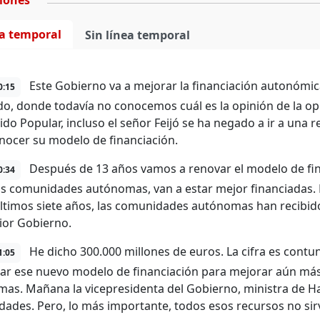
ciones
ea temporal
Sin línea temporal
Este Gobierno va a mejorar la financiación autonómi
0:15
o, donde todavía no conocemos cuál es la opinión de la op
tido Popular, incluso el señor Feijó se ha negado a ir a una
nocer su modelo de financiación.
Después de 13 años vamos a renovar el modelo de fin
0:34
as comunidades autónomas, van a estar mejor financiadas. 
últimos siete años, las comunidades autónomas han recibid
rior Gobierno.
He dicho 300.000 millones de euros. La cifra es contu
1:05
ar ese nuevo modelo de financiación para mejorar aún más
as. Mañana la vicepresidenta del Gobierno, ministra de Ha
ades. Pero, lo más importante, todos esos recursos no sirve