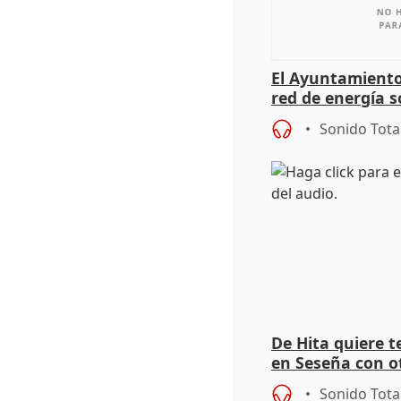
El Ayuntamiento
red de energía s
autoconsumo
Sonido Tota
De Hita quiere 
en Seseña con 
Sonido Tota