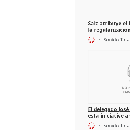
Saiz atribuye el
la regularización
del Gobierno
Sonido Tota
El delegado Jos
esta iniciative 
personas sin ho
Sonido Tota