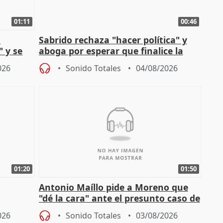
01:11
00:46
l
Sabrido rechaza "hacer política" y
" y se
aboga por esperar que finalice la
no
investigación del incendio
026
Sonido Totales
04/08/2026
01:20
01:50
Antonio Maíllo pide a Moreno que
"dé la cara" ante el presunto caso de
endas de
acoso del CEO de ADM
026
Sonido Totales
03/08/2026