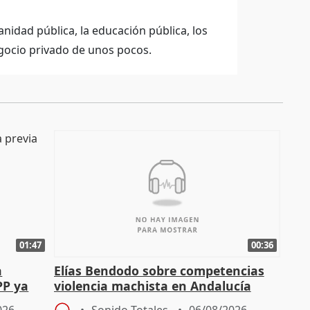
nidad pública, la educación pública, los
egocio privado de unos pocos.
01:47
00:36
a
Elías Bendodo sobre competencias
PP ya
violencia machista en Andalucía