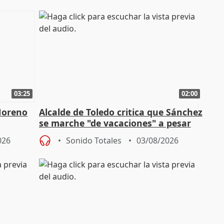
03:25
02:00
Moreno
Alcalde de Toledo critica que Sánchez
se marche "de vacaciones" a pesar
n SMA
de la crisis migratoria
026
Sonido Totales
03/08/2026