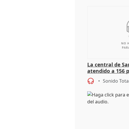
La central de Sa
atendido a 156 
situación de ca
Sonido Tota
de Calor