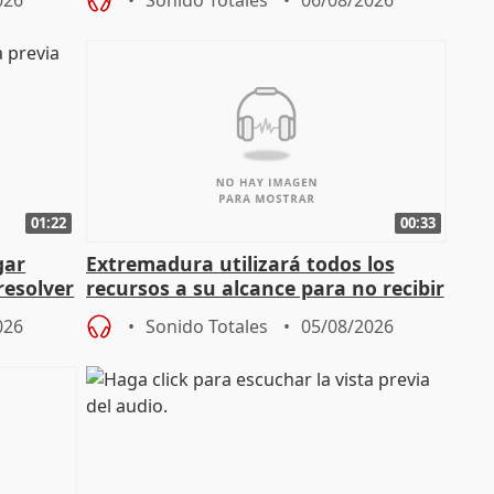
026
Sonido Totales
06/08/2026
01:22
00:33
gar
Extremadura utilizará todos los
resolver
recursos a su alcance para no recibir
más menores migrantes
026
Sonido Totales
05/08/2026