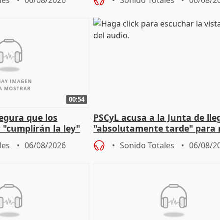
les
06/08/2026
Sonido Totales
06/08/2
00:54
egura que los
PSCyL acusa a la Junta de lle
 "cumplirán la ley"
"absolutamente tarde" para 
es migrantes
problemas como Newcastle
les
06/08/2026
Sonido Totales
06/08/2