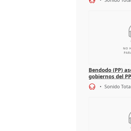
Sonido Tota
Bendodo (PP) as
gobiernos del PP
sobre los menor
Sonido Tota