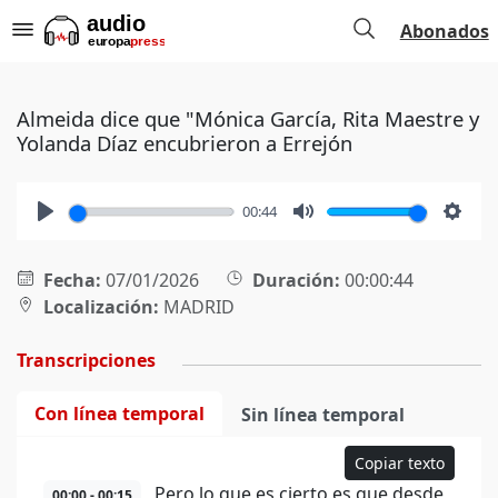
Abonados
Almeida dice que "Mónica García, Rita Maestre y
Yolanda Díaz encubrieron a Errejón
00:44
Play
Mute
Setti
Fecha:
07/01/2026
Duración:
00:00:44
Localización:
MADRID
Transcripciones
Con línea temporal
Sin línea temporal
Copiar texto
Pero lo que es cierto es que desde
00:00 - 00:15