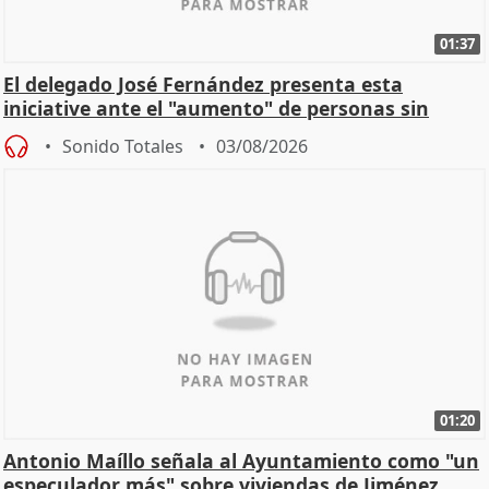
01:37
El delegado José Fernández presenta esta
iniciative ante el "aumento" de personas sin
hogar en Madri
Sonido Totales
03/08/2026
01:20
Antonio Maíllo señala al Ayuntamiento como "un
especulador más" sobre viviendas de Jiménez