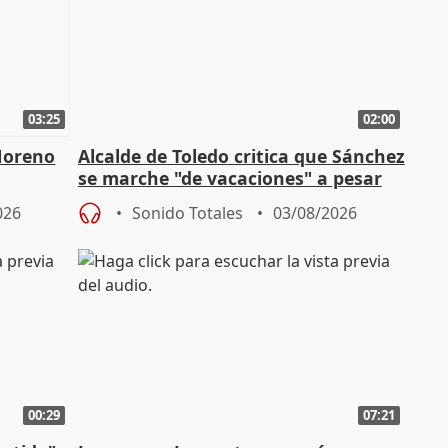
03:25
02:00
Moreno
Alcalde de Toledo critica que Sánchez
se marche "de vacaciones" a pesar
n SMA
de la crisis migratoria
026
Sonido Totales
03/08/2026
00:29
07:21