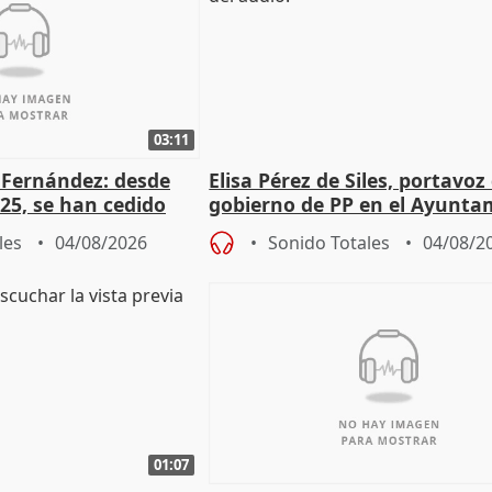
03:11
é Fernández: desde
Elisa Pérez de Siles, portavoz
25, se han cedido
gobierno de PP en el Ayunta
r nacimiento
de Málaga, deja la política
les
04/08/2026
Sonido Totales
04/08/2
01:07