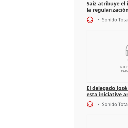
Saiz atribuye el
la regularización
del Gobierno
Sonido Tota
El delegado Jos
esta iniciative 
personas sin ho
Sonido Tota