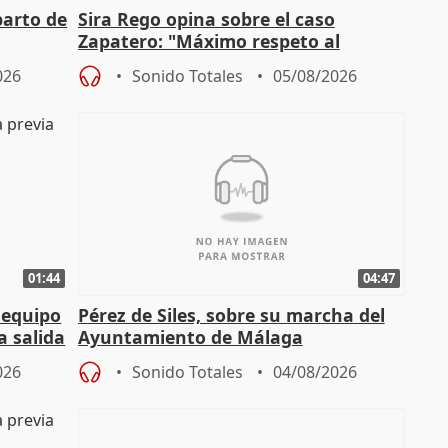
parto de
Sira Rego opina sobre el caso
Zapatero: "Máximo respeto al
tral
proceso judicial"
026
Sonido Totales
05/08/2026
01:44
04:47
 equipo
Pérez de Siles, sobre su marcha del
a salida
Ayuntamiento de Málaga
026
Sonido Totales
04/08/2026