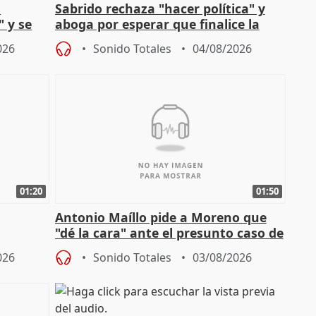
l
Sabrido rechaza "hacer política" y
" y se
aboga por esperar que finalice la
no
investigación del incendio
026
Sonido Totales
04/08/2026
01:20
01:50
Antonio Maíllo pide a Moreno que
"dé la cara" ante el presunto caso de
endas de
acoso del CEO de ADM
026
Sonido Totales
03/08/2026