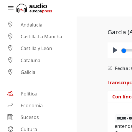
Andalucía
García (
Castilla-La Mancha
Castilla y León
Play
Cataluña
Fecha:
Galicia
Transcrip
Política
Con lín
Economía
Sucesos
00:00 - 0
entenda
Cultura