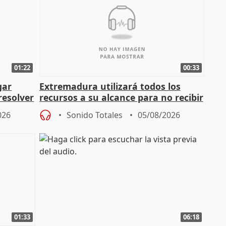
01:22
00:33
gar
Extremadura utilizará todos los
resolver
recursos a su alcance para no recibir
más menores migrantes
026
Sonido Totales
05/08/2026
01:33
06:18