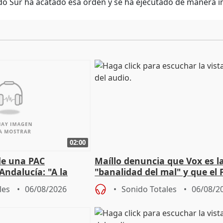
 Sur ha acatado esa orden y se ha ejecutado de manera i
02:00
de una PAC
Maíllo denuncia que Vox es l
Andalucía: "A la
"banalidad del mal" y que el 
 que protegerla"
asume todas sus tesis
les
06/08/2026
Sonido Totales
06/08/2