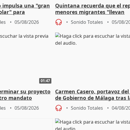
 impulsa una "gran
Quintana recuerda que el re
olar" para
menores migrantes "llevan
aportación del Gobierno" cen
les
05/08/2026
Sonido Totales
05/08/2
01:47
terminar su proyecto
Carmen Casero, portavoz del
otro mandato
de Gobierno de Málaga tras l
de Pérez de Siles
les
05/08/2026
Sonido Totales
04/08/2