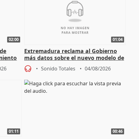
02:00
01:04
 de
Extremadura reclama al Gobierno
miento
más datos sobre el nuevo modelo de
financiación
026
Sonido Totales
04/08/2026
01:11
00:46