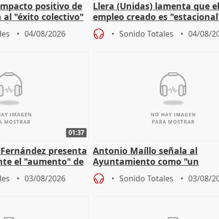
 impacto positivo de
Llera (Unidas) lamenta que e
 al "éxito colectivo"
empleo creado es "estacional
"esfumará" al acabar el vera
les
04/08/2026
Sonido Totales
04/08/2
01:37
é Fernández presenta
Antonio Maíllo señala al
ante el "aumento" de
Ayuntamiento como "un
gar en Madri
especulador más" sobre vivi
les
03/08/2026
Sonido Totales
03/08/2
Jiménez Becerril