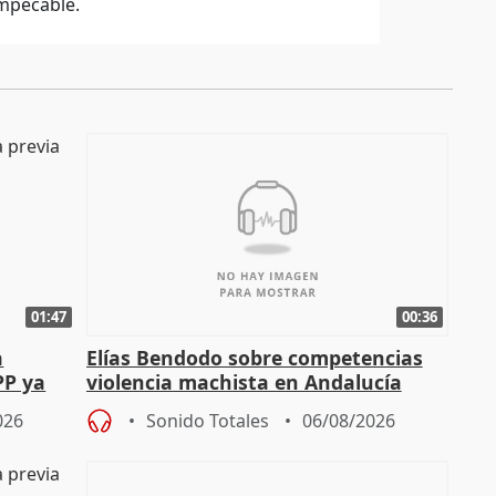
mpecable.
01:47
00:36
a
Elías Bendodo sobre competencias
PP ya
violencia machista en Andalucía
026
Sonido Totales
06/08/2026