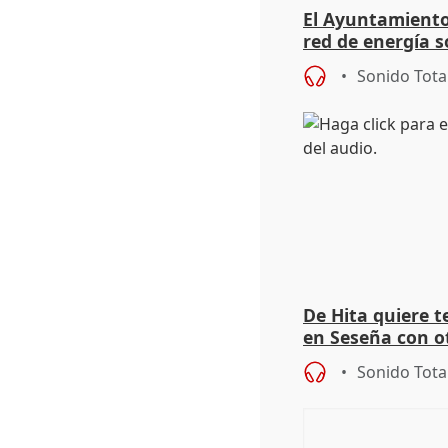
El Ayuntamiento
red de energía s
autoconsumo
Sonido Tota
De Hita quiere 
en Seseña con 
Sonido Tota