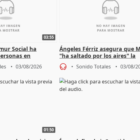
03:55
mur Social ha
Ángeles Férriz asegura que 
personas en
"ha saltado por los aires" la
lle durante Campaña
negociación tras acuerdo co
les
03/08/2026
Sonido Totales
03/08/2
01:50