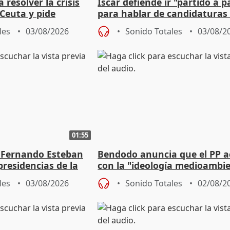
 resolver la crisis
Íscar defiende ir "partido a p
Ceuta y pide
para hablar de candidaturas
a la UE
2027
les
03/08/2026
Sonido Totales
03/08/2
01:55
 Fernando Esteban
Bendodo anuncia que el PP 
residencias de la
con la "ideología medioambie
lladolid
para regenerar las playas
les
03/08/2026
Sonido Totales
02/08/2