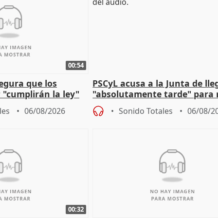
00:54
egura que los
PSCyL acusa a la Junta de lle
 "cumplirán la ley"
"absolutamente tarde" para 
es migrantes
problemas como Newcastle
les
06/08/2026
Sonido Totales
06/08/2
00:32