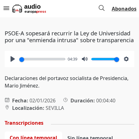
Abonados
PSOE-A sopesará recurrir la Ley de Universidad
por una "enmienda intrusa" sobre transparencia
04:39
Play
Mute
Setti
Declaraciones del portavoz socialista de Presidencia,
Mario Jiménez.
Fecha:
02/01/2026
Duración:
00:04:40
Localización:
SEVILLA
Transcripciones
Con línea temporal
Sin línea temporal