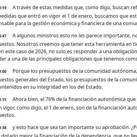
A través de estas medidas que, como digo, buscan ref
0:19
medidas que entró en vigor el 1 de enero, buscamos que est
nsable para la gestión económica y financiera de una com
A algunos ministros esto no les parece importante, n
0:47
estos. Nosotros creemos que tener esta herramienta en tie
en este caso de 2026, no solo es responder a una obligación 
er a una de las principales obligaciones que tenemos como
Porque los presupuestos de la comunidad autónoma, y 
1:00
estos generales del Estado, los presupuestos de la comu
ontenidos en su integridad en los del Estado.
Ahora bien, el 76% de la financiación autonómica que
1:15
n vigor, como digo, el 1 de enero, son de la financiación au
estos.
y esto hace que sea tan importante su aprobación. ¿P
1:38
 dotado mejor la financiación de la dependencia, que no lleg