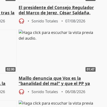
El presidente del Consejo Regulador
tras la
del Marco de Jerez, César Saldaña,
sobre exportaciones
026
Sonido Totales
07/08/2026
02:00
01:47
Maíllo denuncia que Vox es la
 la
"banalidad del mal" y que el PP ya
la"
asume todas sus tesis
026
Sonido Totales
06/08/2026