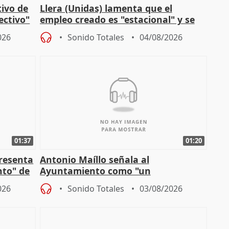
tivo de
Llera (Unidas) lamenta que el
lectivo"
empleo creado es "estacional" y se
"esfumará" al acabar el verano
026
Sonido Totales
04/08/2026
01:37
01:20
presenta
Antonio Maíllo señala al
nto" de
Ayuntamiento como "un
especulador más" sobre viviendas de
026
Sonido Totales
03/08/2026
Jiménez Becerril