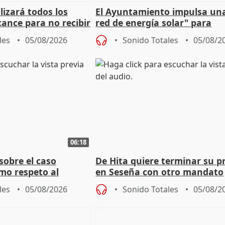
izará todos los
El Ayuntamiento impulsa un
cance para no recibir
red de energía solar" para
grantes
autoconsumo
les
05/08/2026
Sonido Totales
05/08/2
06:18
sobre el caso
De Hita quiere terminar su p
mo respeto al
en Seseña con otro mandato
les
05/08/2026
Sonido Totales
05/08/2