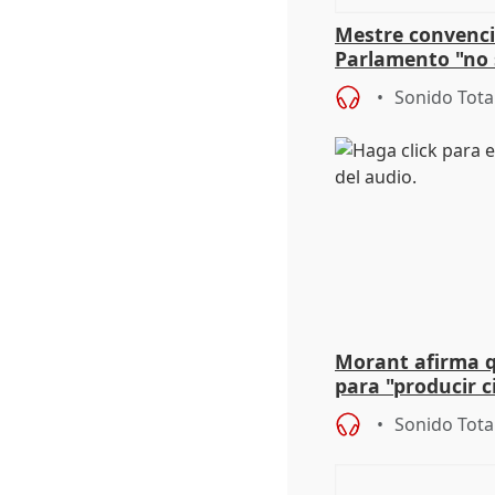
Mestre convenci
Parlamento "no 
defiende "estabi
Sonido Tota
Vox
Morant afirma qu
para "producir ci
resto del mundo
Sonido Tota