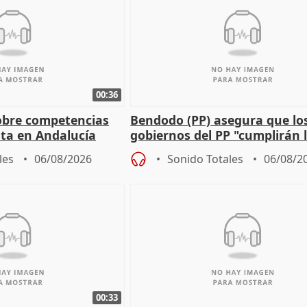
00:36
obre competencias
Bendodo (PP) asegura que lo
sta en Andalucía
gobiernos del PP "cumplirán l
sobre los menores migrantes
les
06/08/2026
Sonido Totales
06/08/2
00:33