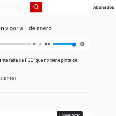
Abonados
en vigor a 1 de enero
01:54
Mute
Settings
enta falta de PGE "que no tiene pinta de
OGROÑO
Copiar texto