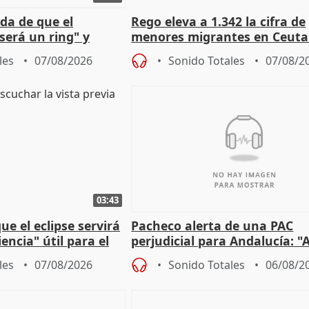
da de que el
Rego eleva a 1.342 la cifra de
será un ring" y
menores migrantes en Ceuta 
lidad" del pacto con
entrada masiva
les
07/08/2026
Sonido Totales
07/08/2
03:43
e el eclipse servirá
Pacheco alerta de una PAC
encia" útil para el
perjudicial para Andalucía: "A
agricultura hay que proteger
les
07/08/2026
Sonido Totales
06/08/2