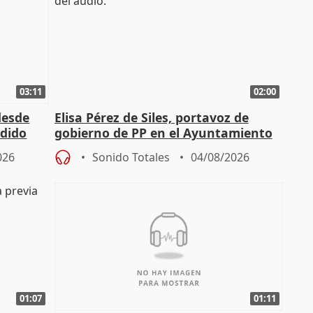
03:11
02:00
desde
Elisa Pérez de Siles, portavoz de
edido
gobierno de PP en el Ayuntamiento
de Málaga, deja la política
026
Sonido Totales
04/08/2026
01:07
01:11