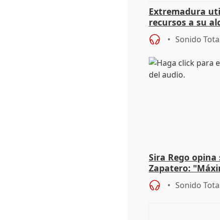
Extremadura util
recursos a su al
más menores mi
Sonido Tota
Sira Rego opina 
Zapatero: "Máxi
proceso judicial"
Sonido Tota