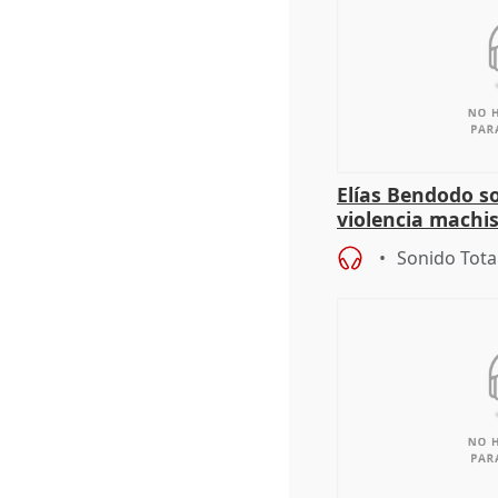
Elías Bendodo s
violencia machi
Sonido Tota