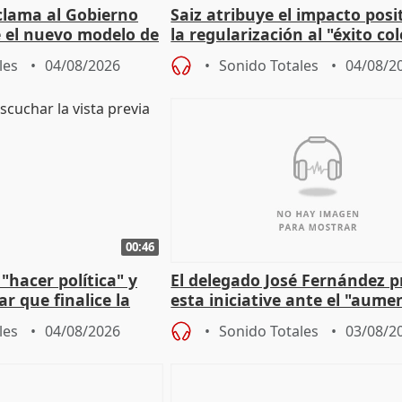
lama al Gobierno
Saiz atribuye el impacto posi
 el nuevo modelo de
la regularización al "éxito co
del Gobierno
les
04/08/2026
Sonido Totales
04/08/2
00:46
"hacer política" y
El delegado José Fernández 
r que finalice la
esta iniciative ante el "aume
l incendio
personas sin hogar en Madri
les
04/08/2026
Sonido Totales
03/08/2