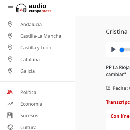
Andalucía
Cristina
Castilla-La Mancha
Castilla y León
Play
Cataluña
PP La Rioj
Galicia
cambiar"
Fecha:
Política
Transcrip
Economía
Sucesos
Con lín
Cultura