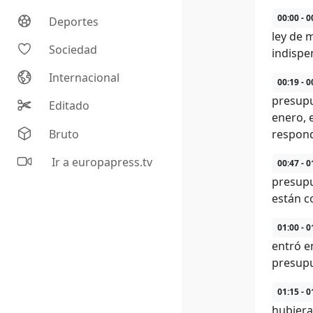
00:00 - 0
Deportes
ley de 
Sociedad
indispe
Internacional
00:19 - 0
presupu
Editado
enero, 
Bruto
respond
Ir a europapress.tv
00:47 - 0
presupu
están c
01:00 - 0
entró e
presupu
01:15 - 0
hubiera