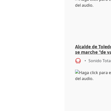
Alcalde de Toled
se marche "de v
de la crisis migr
Sonido Tota