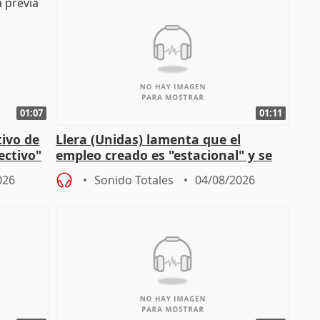
01:07
01:11
tivo de
Llera (Unidas) lamenta que el
lectivo"
empleo creado es "estacional" y se
"esfumará" al acabar el verano
026
Sonido Totales
04/08/2026