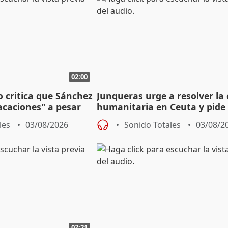
02:00
o critica que Sánchez
Junqueras urge a resolver la c
acaciones" a pesar
humanitaria en Ceuta y pide
atoria
responsabilidad a la UE
les
03/08/2026
Sonido Totales
03/08/2
07:21