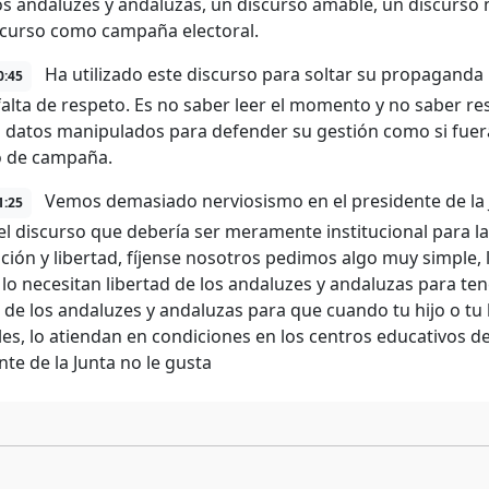
os andaluzes y andaluzas, un discurso amable, un discurso 
scurso como campaña electoral.
Ha utilizado este discurso para soltar su propaganda p
0:45
falta de respeto. Es no saber leer el momento y no saber re
 datos manipulados para defender su gestión como si fuera
o de campaña.
Vemos demasiado nerviosismo en el presidente de la 
1:25
r el discurso que debería ser meramente institucional para 
ión y libertad, fíjense nosotros pedimos algo muy simple, l
lo necesitan libertad de los andaluzes y andaluzas para ten
d de los andaluzes y andaluzas para que cuando tu hijo o tu
les, lo atiendan en condiciones en los centros educativos de
nte de la Junta no le gusta