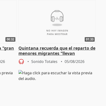
00:32
01:33
a "gran
Quintana recuerda que el reparto de
menores migrantes "llevan
aportación del Gobierno" central
026
Sonido Totales
05/08/2026