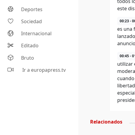
todos l
este di
Deportes
Sociedad
00:23 - 0
es una 
Internacional
lanzado
anunci
Editado
00:45 - 0
Bruto
utiliza
Ir a europapress.tv
moderac
cuando 
liberta
especia
preside
Relacionados