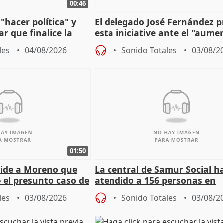
00:46
"hacer política" y
El delegado José Fernández 
r que finalice la
esta iniciative ante el "aume
l incendio
personas sin hogar en Madri
les
04/08/2026
Sonido Totales
03/08/2
01:50
pide a Moreno que
La central de Samur Social h
e el presunto caso de
atendido a 156 personas en
de ADM
situación de calle durante 
les
03/08/2026
Sonido Totales
03/08/2
de Calor