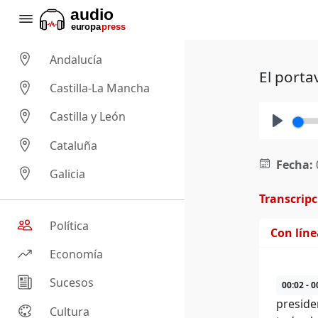
Andalucía
El porta
Castilla-La Mancha
Castilla y León
Play
Cataluña
Fecha:
Galicia
Transcrip
Política
Con lín
Economía
Sucesos
00:02 - 0
preside
Cultura