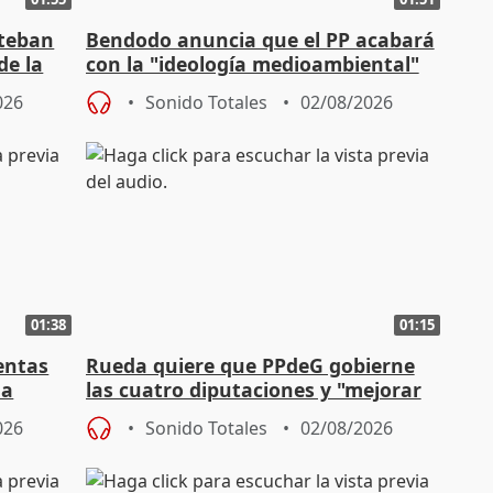
steban
Bendodo anuncia que el PP acabará
de la
con la "ideología medioambiental"
para regenerar las playas
026
Sonido Totales
02/08/2026
01:38
01:15
entas
Rueda quiere que PPdeG gobierne
na
las cuatro diputaciones y "mejorar
en concejales" en ciudades
026
Sonido Totales
02/08/2026