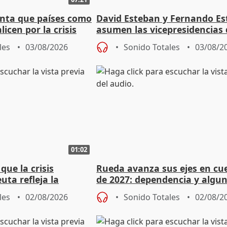
nta que países como
David Esteban y Fernando E
licen por la crisis
asumen las vicepresidencias 
Diputación de Valladolid
les
03/08/2026
Sonido Totales
03/08/2
01:02
ue la crisis
Rueda avanza sus ejes en cu
uta refleja la
de 2027: dependencia y algu
dad" del Gobierno
rebaja fiscal más en vivienda
les
02/08/2026
Sonido Totales
02/08/2