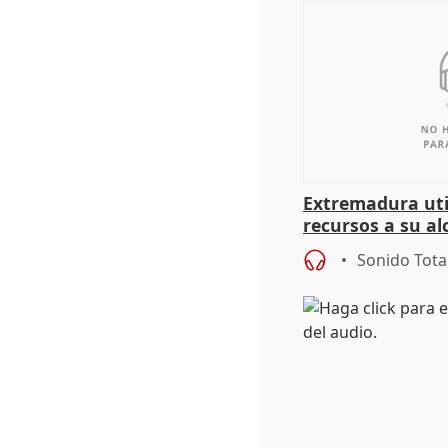
Extremadura util
recursos a su al
más menores mi
Sonido Tota