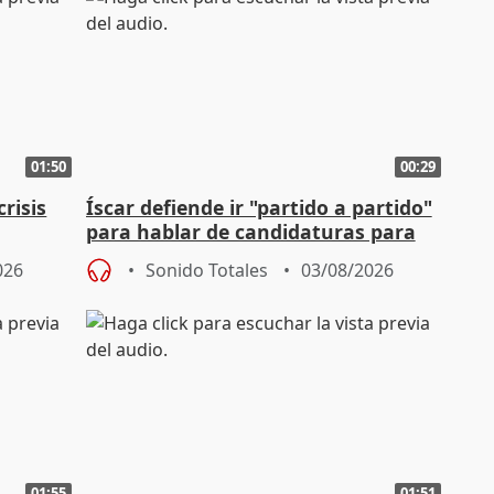
01:50
00:29
risis
Íscar defiende ir "partido a partido"
para hablar de candidaturas para
2027
026
Sonido Totales
03/08/2026
01:55
01:51