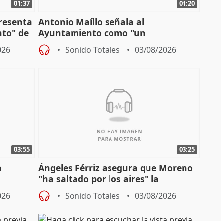
01:37
01:20
presenta
Antonio Maíllo señala al
nto" de
Ayuntamiento como "un
especulador más" sobre viviendas de
026
Sonido Totales
03/08/2026
Jiménez Becerril
03:55
03:25
a
Ángeles Férriz asegura que Moreno
"ha saltado por los aires" la
Campaña
negociación tras acuerdo con SMA
026
Sonido Totales
03/08/2026