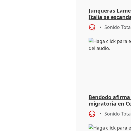
Junqueras Lame
Italia se escanda
migratoria
Sonido Tota
Bendodo afirma q
migratoria en Ce
"extrema debili
Sonido Tota