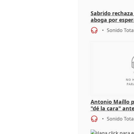
Sabrido rechaza 
aboga por espera
investigación de
Sonido Tota
Antonio Maíllo 
"dé la cara" ant
acoso del CEO 
Sonido Tota