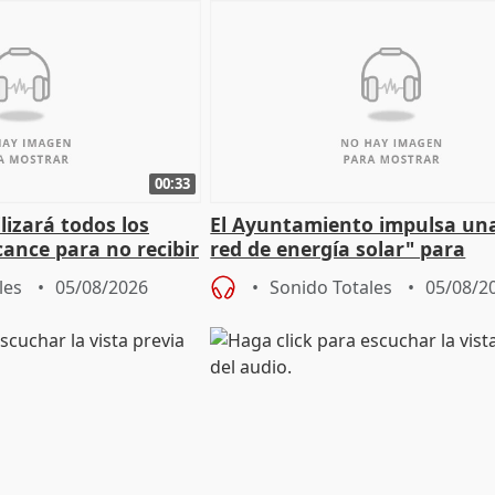
00:33
izará todos los
El Ayuntamiento impulsa un
cance para no recibir
red de energía solar" para
grantes
autoconsumo
les
05/08/2026
Sonido Totales
05/08/2