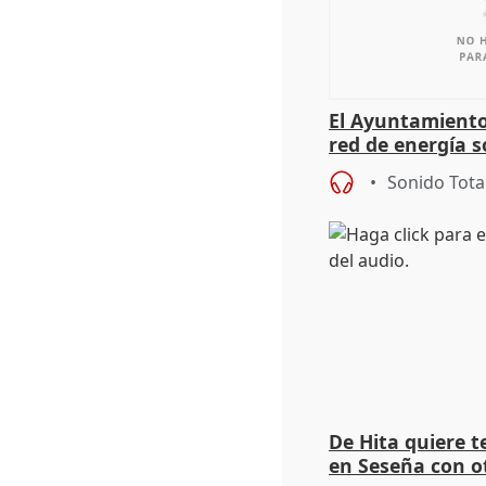
El Ayuntamiento
red de energía s
autoconsumo
Sonido Tota
De Hita quiere 
en Seseña con 