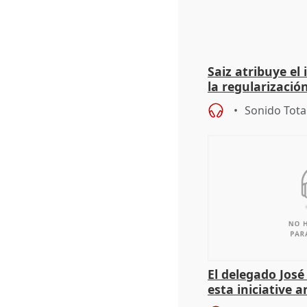
Saiz atribuye el
la regularización
del Gobierno
Sonido Tota
El delegado Jos
esta iniciative 
personas sin ho