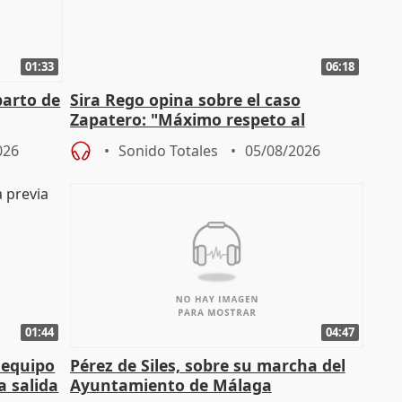
01:33
06:18
parto de
Sira Rego opina sobre el caso
Zapatero: "Máximo respeto al
tral
proceso judicial"
026
Sonido Totales
05/08/2026
01:44
04:47
 equipo
Pérez de Siles, sobre su marcha del
a salida
Ayuntamiento de Málaga