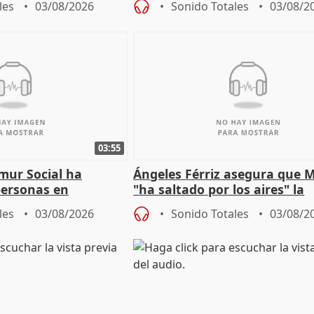
les
03/08/2026
Sonido Totales
03/08/2
Jiménez Becerril
03:55
mur Social ha
Ángeles Férriz asegura que 
personas en
"ha saltado por los aires" la
lle durante Campaña
negociación tras acuerdo co
les
03/08/2026
Sonido Totales
03/08/2