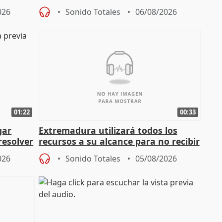
026
Sonido Totales
06/08/2026
01:22
00:33
gar
Extremadura utilizará todos los
resolver
recursos a su alcance para no recibir
más menores migrantes
026
Sonido Totales
05/08/2026