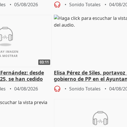
de Pérez de Siles
les
05/08/2026
Sonido Totales
04/08/2
03:11
é Fernández: desde
Elisa Pérez de Siles, portavoz
25, se han cedido
gobierno de PP en el Ayunta
r nacimiento
de Málaga, deja la política
les
04/08/2026
Sonido Totales
04/08/2