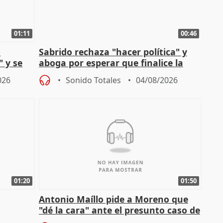
01:11
00:46
l
Sabrido rechaza "hacer política" y
" y se
aboga por esperar que finalice la
no
investigación del incendio
026
Sonido Totales
04/08/2026
01:20
01:50
Antonio Maíllo pide a Moreno que
"dé la cara" ante el presunto caso de
endas de
acoso del CEO de ADM