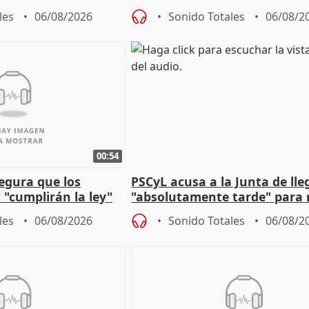
 que protegerla"
asume todas sus tesis
les
06/08/2026
Sonido Totales
06/08/2
00:54
egura que los
PSCyL acusa a la Junta de lle
 "cumplirán la ley"
"absolutamente tarde" para 
es migrantes
problemas como Newcastle
les
06/08/2026
Sonido Totales
06/08/2