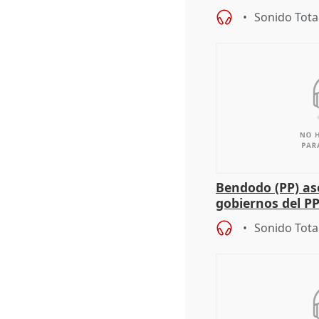
agricultura hay
Sonido Tota
Bendodo (PP) as
gobiernos del PP
sobre los menor
Sonido Tota