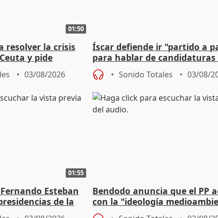
01:50
 resolver la crisis
Íscar defiende ir "partido a p
Ceuta y pide
para hablar de candidaturas
a la UE
2027
les
03/08/2026
Sonido Totales
03/08/2
01:55
 Fernando Esteban
Bendodo anuncia que el PP 
residencias de la
con la "ideología medioambie
lladolid
para regenerar las playas