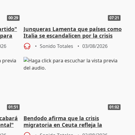
00:29
07:21
artido"
Junqueras Lamenta que países como
 para
Italia se escandalicen por la crisis
migratoria
026
Sonido Totales
03/08/2026
01:51
01:02
acabará
Bendodo afirma que la crisis
ntal"
migratoria en Ceuta refleja la
"extrema debilidad" del Gobierno