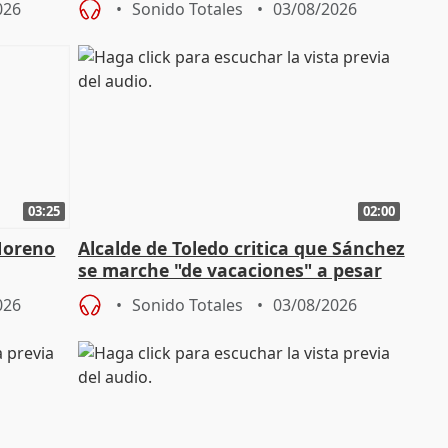
026
Sonido Totales
03/08/2026
03:25
02:00
Moreno
Alcalde de Toledo critica que Sánchez
se marche "de vacaciones" a pesar
n SMA
de la crisis migratoria
026
Sonido Totales
03/08/2026