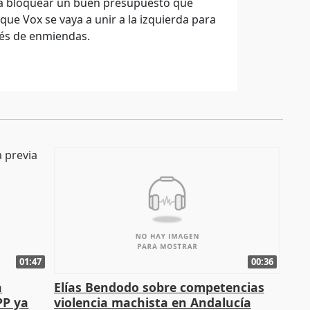
ena bloquear un buen presupuesto que
que Vox se vaya a unir a la izquierda para
vés de enmiendas.
01:47
00:36
a
Elías Bendodo sobre competencias
PP ya
violencia machista en Andalucía