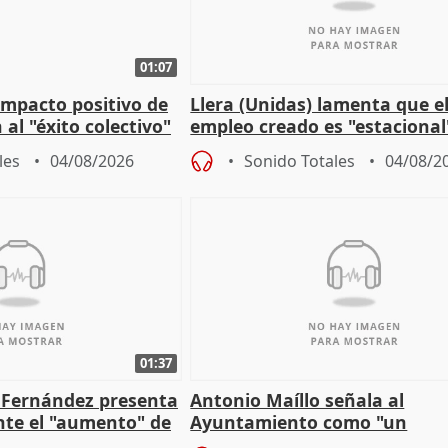
01:07
 impacto positivo de
Llera (Unidas) lamenta que e
 al "éxito colectivo"
empleo creado es "estacional
"esfumará" al acabar el vera
les
04/08/2026
Sonido Totales
04/08/2
01:37
é Fernández presenta
Antonio Maíllo señala al
ante el "aumento" de
Ayuntamiento como "un
gar en Madri
especulador más" sobre vivi