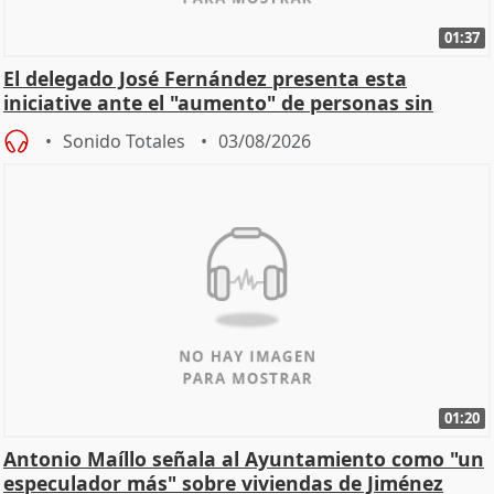
01:37
El delegado José Fernández presenta esta
iniciative ante el "aumento" de personas sin
hogar en Madri
Sonido Totales
03/08/2026
01:20
Antonio Maíllo señala al Ayuntamiento como "un
especulador más" sobre viviendas de Jiménez