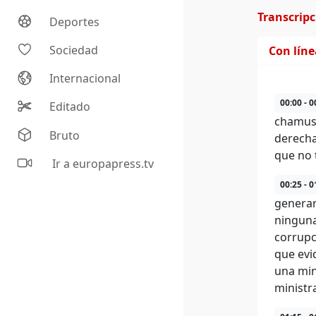
Transcrip
Deportes
Sociedad
Con lín
Internacional
00:00 - 0
Editado
chamusc
Bruto
derecha
que no 
Ir a europapress.tv
00:25 - 0
generar 
ninguna
corrupc
que evi
una min
ministra