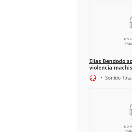
Elías Bendodo s
violencia machi
Sonido Tota