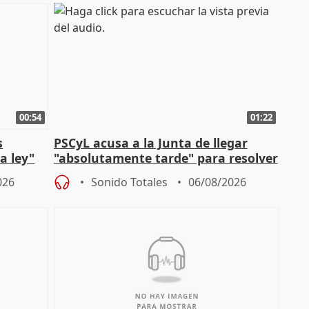
00:54
01:22
s
PSCyL acusa a la Junta de llegar
a ley"
"absolutamente tarde" para resolver
problemas como Newcastle
026
Sonido Totales
06/08/2026