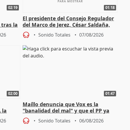
02:19
01:18
El presidente del Consejo Regulador
tras la
del Marco de Jerez, César Saldaña,
sobre exportaciones
026
Sonido Totales
07/08/2026
02:00
01:47
Maíllo denuncia que Vox es la
 la
"banalidad del mal" y que el PP ya
la"
asume todas sus tesis
026
Sonido Totales
06/08/2026