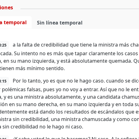
ciones
ea temporal
Sin línea temporal
a la falta de credibilidad que tiene la ministra más ch
0:25
ada. Su intento no es más que tapar claramente los casos
, en su mano izquierda, y está absolutamente quemada. Qu
tienen más mínimo sentido.
Por lo tanto, yo es que no le hago caso. cuando se di
1:15
polémicas falsas, pues yo no voy a entrar. Así que no le entr
, y es una ministra absolutamente, y una candidata chamu
ión en su mano derecha, en su mano izquierda y en toda s
dentemente está dando los resultados de escándalos que es
istra sin credibilidad, una ministra chamuscada y como com
 sin credibilidad no le hago ni caso.