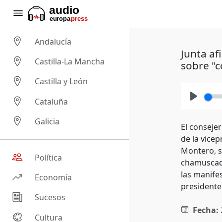
Andalucía
Junta af
Castilla-La Mancha
sobre "
Castilla y León
Cataluña
Play
Galicia
El conseje
de la vice
Montero, s
Política
chamuscada
las manife
Economía
presidente
Sucesos
Fecha:
Cultura