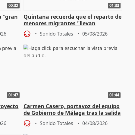
00:32
01:33
a "gran
Quintana recuerda que el reparto de
menores migrantes "llevan
aportación del Gobierno" central
026
Sonido Totales
05/08/2026
01:47
01:44
royecto
Carmen Casero, portavoz del equipo
de Gobierno de Málaga tras la salida
de Pérez de Siles
026
Sonido Totales
04/08/2026