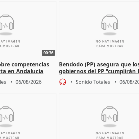
00:36
obre competencias
Bendodo (PP) asegura que lo
sta en Andalucía
gobiernos del PP "cumplirán l
sobre los menores migrantes
les
06/08/2026
Sonido Totales
06/08/2