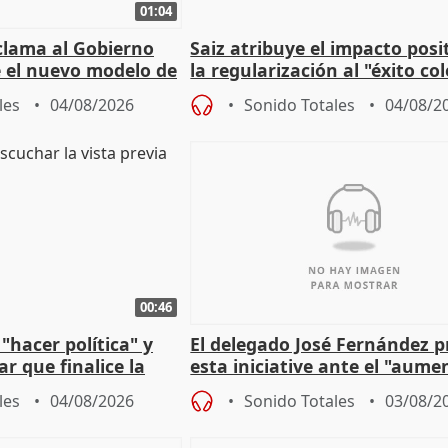
01:04
lama al Gobierno
Saiz atribuye el impacto posi
 el nuevo modelo de
la regularización al "éxito co
del Gobierno
les
04/08/2026
Sonido Totales
04/08/2
00:46
"hacer política" y
El delegado José Fernández 
r que finalice la
esta iniciative ante el "aume
l incendio
personas sin hogar en Madri
les
04/08/2026
Sonido Totales
03/08/2