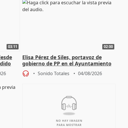
03:11
02:00
desde
Elisa Pérez de Siles, portavoz de
edido
gobierno de PP en el Ayuntamiento
de Málaga, deja la política
026
Sonido Totales
04/08/2026