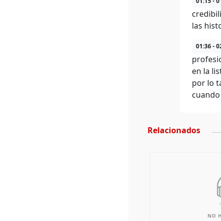
01:15 - 0
credibi
las his
01:36 - 0
profesi
en la l
por lo 
cuando 
Relacionados