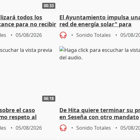
00:33
izará todos los
El Ayuntamiento impulsa un
cance para no recibir
red de energía solar" para
grantes
autoconsumo
les
05/08/2026
Sonido Totales
05/08/2
06:18
sobre el caso
De Hita quiere terminar su p
mo respeto al
en Seseña con otro mandato
les
05/08/2026
Sonido Totales
05/08/2