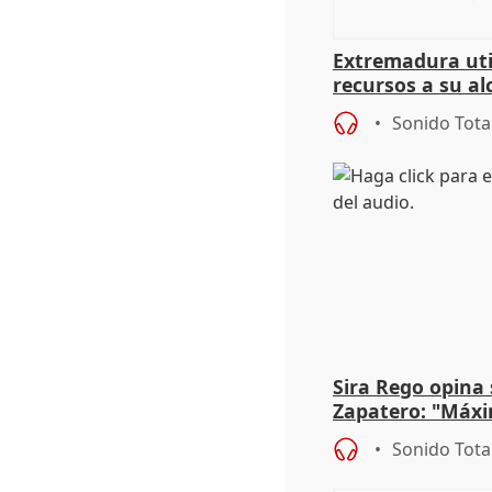
Extremadura util
recursos a su al
más menores mi
Sonido Tota
Sira Rego opina 
Zapatero: "Máxi
proceso judicial"
Sonido Tota