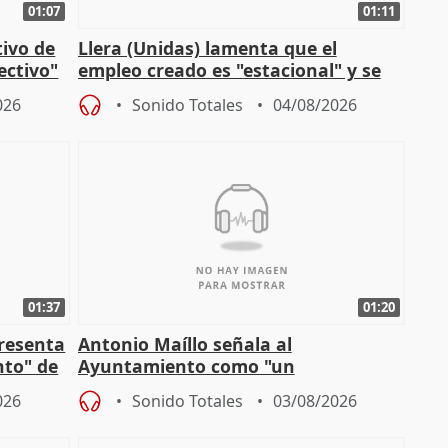
01:07
01:11
tivo de
Llera (Unidas) lamenta que el
lectivo"
empleo creado es "estacional" y se
"esfumará" al acabar el verano
026
Sonido Totales
04/08/2026
01:37
01:20
presenta
Antonio Maíllo señala al
nto" de
Ayuntamiento como "un
especulador más" sobre viviendas de
026
Sonido Totales
03/08/2026
Jiménez Becerril