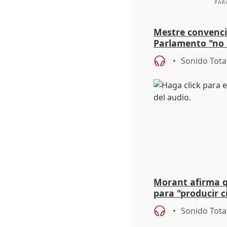
Mestre convenci
Parlamento "no 
defiende "estabi
Sonido Tota
Vox
Morant afirma qu
para "producir ci
resto del mundo
Sonido Tota