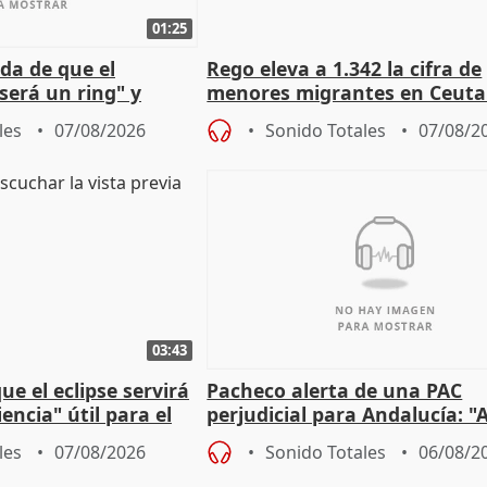
01:25
da de que el
Rego eleva a 1.342 la cifra de
será un ring" y
menores migrantes en Ceuta 
lidad" del pacto con
entrada masiva
les
07/08/2026
Sonido Totales
07/08/2
03:43
e el eclipse servirá
Pacheco alerta de una PAC
encia" útil para el
perjudicial para Andalucía: "A
agricultura hay que proteger
les
07/08/2026
Sonido Totales
06/08/2