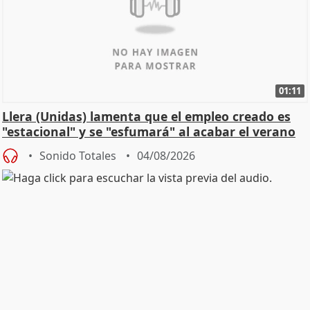
01:11
Llera (Unidas) lamenta que el empleo creado es
"estacional" y se "esfumará" al acabar el verano
Sonido Totales
04/08/2026