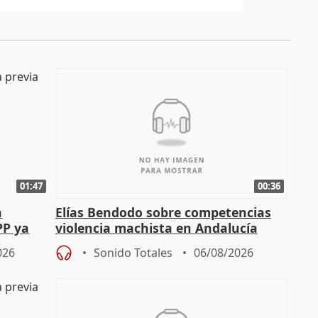
01:47
00:36
a
Elías Bendodo sobre competencias
PP ya
violencia machista en Andalucía
026
Sonido Totales
06/08/2026