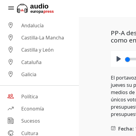
Andalucía
PP-A des
Castilla-La Mancha
como en
Castilla y León
Cataluña
Play
Galicia
El portavo
jueves su 
medios de 
Política
únicos vot
presupuest
Economía
presupuest
Sucesos
Fecha:
Cultura