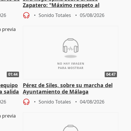
Zapatero: "Máximo respeto al
tral
proceso judicial"
026
Sonido Totales
05/08/2026
01:44
04:47
 equipo
Pérez de Siles, sobre su marcha del
a salida
Ayuntamiento de Málaga
026
Sonido Totales
04/08/2026