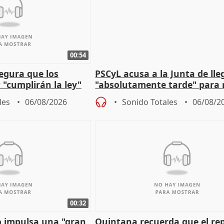
00:54
egura que los
PSCyL acusa a la Junta de lle
 "cumplirán la ley"
"absolutamente tarde" para 
es migrantes
problemas como Newcastle
les
06/08/2026
Sonido Totales
06/08/2
00:32
 impulsa una "gran
Quintana recuerda que el re