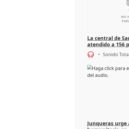
La central de Sa
atendido a 156 
situación de ca
Sonido Tota
de Calor
Junqueras urge a