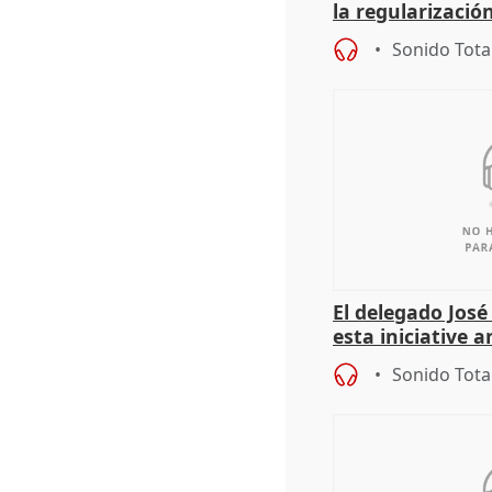
la regularización
del Gobierno
Sonido Tota
El delegado Jos
esta iniciative 
personas sin ho
Sonido Tota