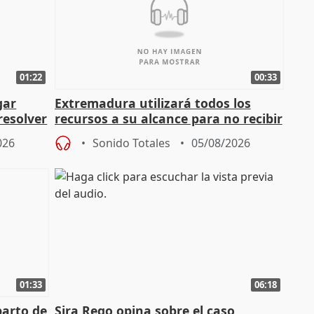
01:22
00:33
gar
Extremadura utilizará todos los
resolver
recursos a su alcance para no recibir
más menores migrantes
026
Sonido Totales
05/08/2026
01:33
06:18
parto de
Sira Rego opina sobre el caso