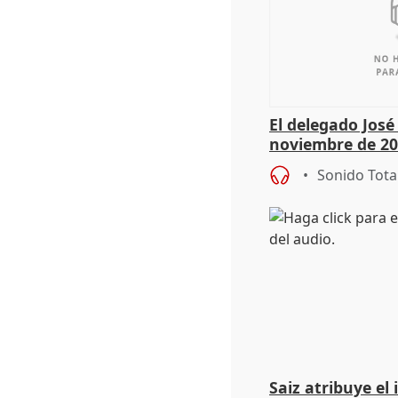
El delegado Jos
noviembre de 20
9.810 ayudas po
Sonido Tota
Saiz atribuye el