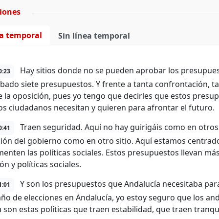
ciones
ea temporal
Sin línea temporal
Hay sitios donde no se pueden aprobar los presupue
0:23
bado siete presupuestos. Y frente a tanta confrontación,
e la oposición, pues yo tengo que decirles que estos presup
los ciudadanos necesitan y quieren para afrontar el futuro.
Traen seguridad. Aquí no hay guirigáis como en otros 
0:41
ión del gobierno como en otro sitio. Aquí estamos centrado
enten las políticas sociales. Estos presupuestos llevan má
n y políticas sociales.
Y son los presupuestos que Andalucía necesitaba para 
1:01
año de elecciones en Andalucía, yo estoy seguro que los an
a son estas políticas que traen estabilidad, que traen tranqu