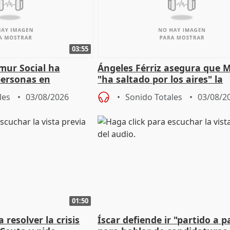
03:55
mur Social ha
Ángeles Férriz asegura que 
personas en
"ha saltado por los aires" la
lle durante Campaña
negociación tras acuerdo co
les
03/08/2026
Sonido Totales
03/08/2
01:50
 resolver la crisis
Íscar defiende ir "partido a p