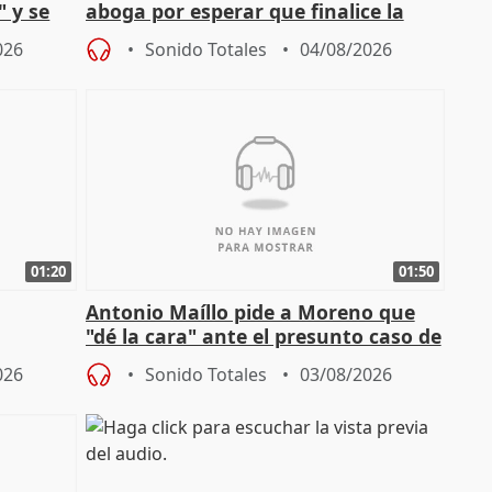
" y se
aboga por esperar que finalice la
no
investigación del incendio
026
Sonido Totales
04/08/2026
01:20
01:50
Antonio Maíllo pide a Moreno que
"dé la cara" ante el presunto caso de
endas de
acoso del CEO de ADM
026
Sonido Totales
03/08/2026