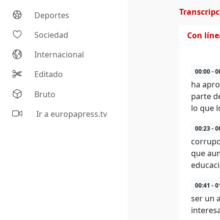
Transcrip
Deportes
Sociedad
Con lín
Internacional
00:00 - 0
Editado
ha apro
Bruto
parte d
lo que 
Ir a europapress.tv
00:23 - 0
corrupc
que aum
educació
00:41 - 0
ser un 
interes