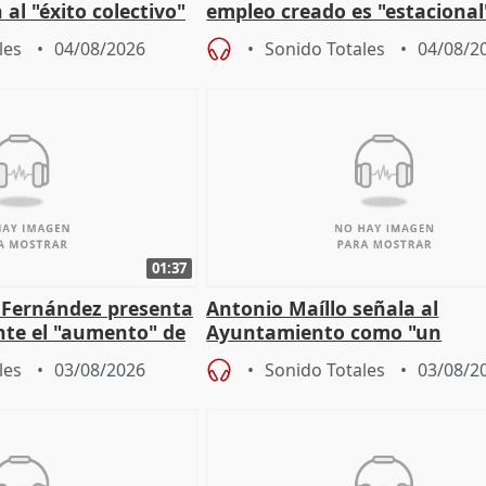
 al "éxito colectivo"
empleo creado es "estacional
"esfumará" al acabar el vera
les
04/08/2026
Sonido Totales
04/08/2
01:37
é Fernández presenta
Antonio Maíllo señala al
ante el "aumento" de
Ayuntamiento como "un
gar en Madri
especulador más" sobre vivi
les
03/08/2026
Sonido Totales
03/08/2
Jiménez Becerril