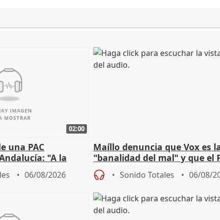
02:00
de una PAC
Maíllo denuncia que Vox es l
Andalucía: "A la
"banalidad del mal" y que el 
 que protegerla"
asume todas sus tesis
les
06/08/2026
Sonido Totales
06/08/2