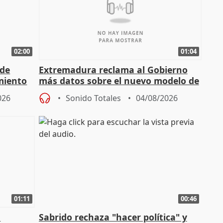
02:00
01:04
 de
Extremadura reclama al Gobierno
miento
más datos sobre el nuevo modelo de
financiación
026
Sonido Totales
04/08/2026
01:11
00:46
l
Sabrido rechaza "hacer política" y