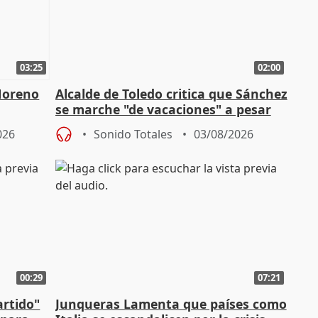
03:25
02:00
Moreno
Alcalde de Toledo critica que Sánchez
se marche "de vacaciones" a pesar
n SMA
de la crisis migratoria
026
Sonido Totales
03/08/2026
00:29
07:21
artido"
Junqueras Lamenta que países como