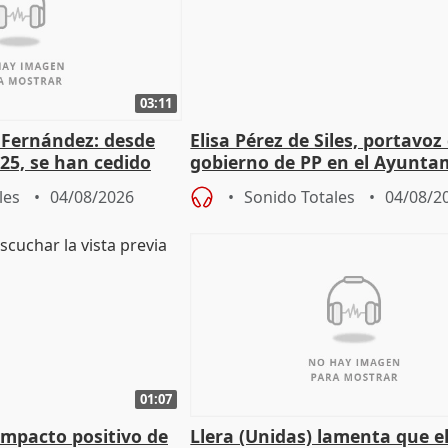
03:11
é Fernández: desde
Elisa Pérez de Siles, portavoz
25, se han cedido
gobierno de PP en el Ayunta
r nacimiento
de Málaga, deja la política
les
04/08/2026
Sonido Totales
04/08/2
01:07
 impacto positivo de
Llera (Unidas) lamenta que e