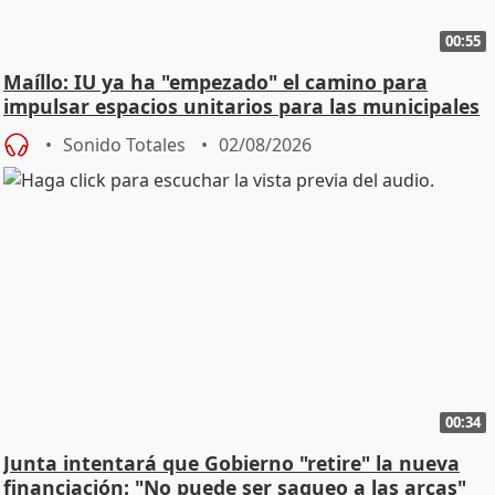
00:55
Maíllo: IU ya ha "empezado" el camino para
impulsar espacios unitarios para las municipales
Sonido Totales
02/08/2026
00:34
Junta intentará que Gobierno "retire" la nueva
financiación: "No puede ser saqueo a las arcas"