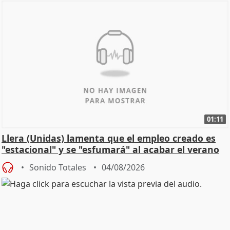
01:11
Llera (Unidas) lamenta que el empleo creado es
"estacional" y se "esfumará" al acabar el verano
Sonido Totales
04/08/2026