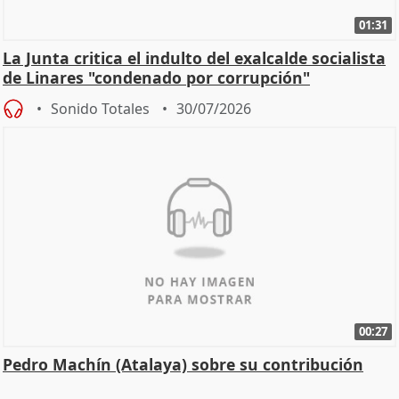
01:31
La Junta critica el indulto del exalcalde socialista
de Linares "condenado por corrupción"
Sonido Totales
30/07/2026
00:27
Pedro Machín (Atalaya) sobre su contribución