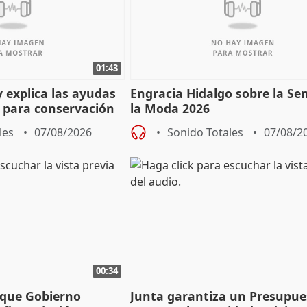
01:43
y explica las ayudas
Engracia Hidalgo sobre la S
n para conservación
la Moda 2026
les
07/08/2026
Sonido Totales
07/08/2
00:34
 que Gobierno
Junta garantiza un Presupue