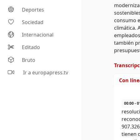
modernizac
Deportes
sostenibles
consumo en
Sociedad
climática.
Internacional
empleados 
también pr
Editado
presupuest
Bruto
Transcrip
Ir a europapress.tv
Con lín
00:00 - 0
resoluc
reconoc
907.326
tienen 