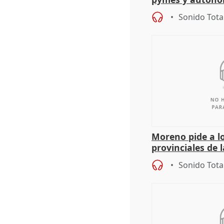
Sonido Tota
Moreno pide a l
provinciales de 
"determinación 
Sonido Tota
retos", diálog