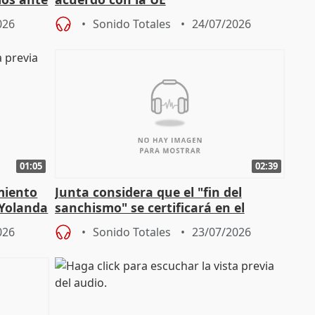
026
Sonido Totales
24/07/2026
01:05
02:39
miento
Junta considera que el "fin del
 Yolanda
sanchismo" se certificará en el
Congreso con la "caída" del techo de
026
Sonido Totales
23/07/2026