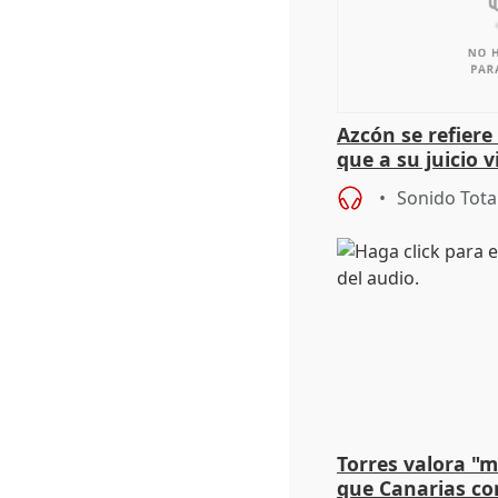
Azcón se refier
que a su juicio 
Sonido Tota
Torres valora "
que Canarias co