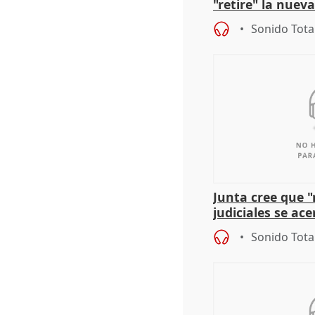
"retire" la nuev
puede ser saqueo
Sonido Tota
Junta cree que 
judiciales se ac
que la lleva a es
Sonido Tota