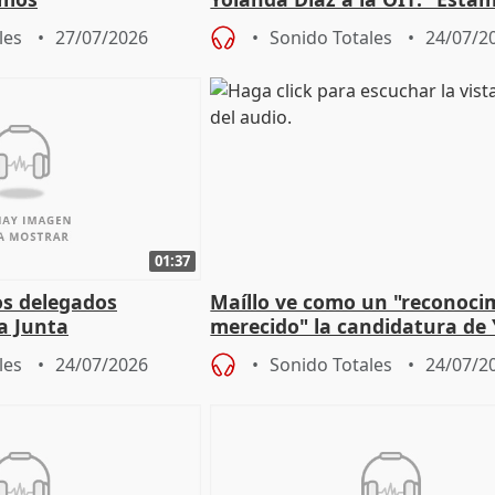
un plan de evacuación"
les
27/07/2026
Sonido Totales
24/07/2
01:37
os delegados
Maíllo ve como un "reconoci
la Junta
merecido" la candidatura de
para afrontar los
Díaz a la OIT
les
24/07/2026
Sonido Totales
24/07/2