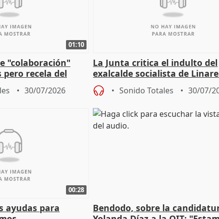
01:10
e "colaboración"
La Junta critica el indulto del
 pero recela del
exalcalde socialista de Linare
 de Sánchez
"condenado por corrupción"
les
30/07/2026
Sonido Totales
30/07/2
00:28
s ayudas para
Bendodo, sobre la candidatu
omos
Yolanda Díaz a la OIT: "Esta