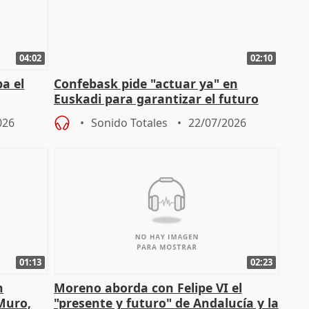
04:02
02:10
a el
Confebask pide "actuar ya" en
Euskadi para garantizar el futuro
con un pacto de país
026
Sonido Totales
22/07/2026
01:13
02:23
n
Moreno aborda con Felipe VI el
 Muro,
"presente y futuro" de Andalucía y la