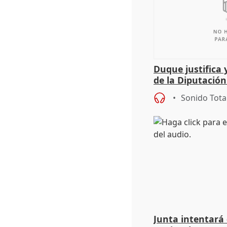
Duque justifica 
de la Diputació
del patrimonio
Sonido Tota
Junta intentará