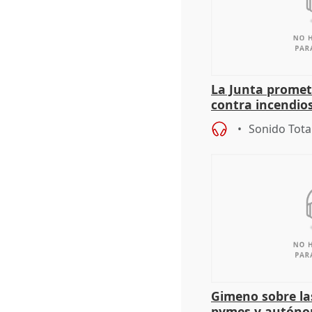
La Junta promet
contra incendios
pacto de Estado
Sonido Tota
Gimeno sobre la
pymes y autón