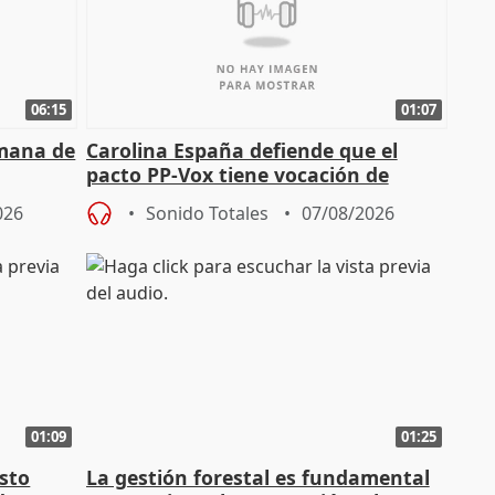
06:15
01:07
emana de
Carolina España defiende que el
pacto PP-Vox tiene vocación de
"durar toda la legislatura"
026
Sonido Totales
07/08/2026
01:09
01:25
sto
La gestión forestal es fundamental