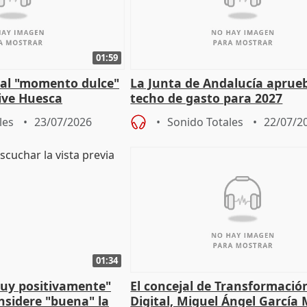
01:59
e al "momento dulce"
La Junta de Andalucía aprueb
vive Huesca
techo de gasto para 2027
les
23/07/2026
Sonido Totales
22/07/2
01:34
muy positivamente"
El concejal de Transformació
nsidere "buena" la
Digital, Miguel Ángel García