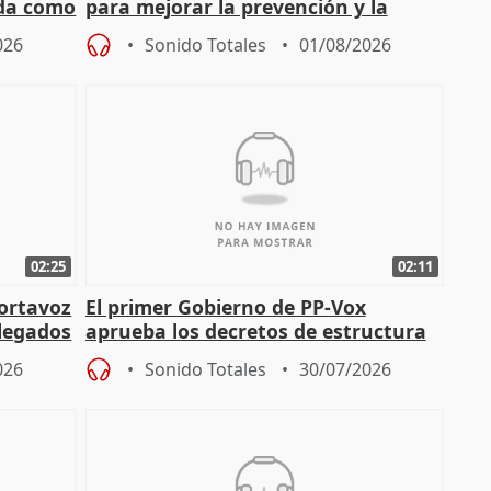
nda como
para mejorar la prevención y la
actuación frente a incendios
026
Sonido Totales
01/08/2026
02:25
02:11
portavoz
El primer Gobierno de PP-Vox
elegados
aprueba los decretos de estructura
de sus consejerías
026
Sonido Totales
30/07/2026