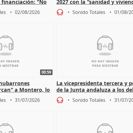
a financiación: "No
2027 con la "sanidad y vivie
 a las arcas"
prioridades"
les
02/08/2026
Sonido Totales
01/08/2
00:59
"nubarrones
La vicepresidenta tercera y 
ercan" a Montero, lo
de la Junta andaluza a los d
tar en el "ruido pe
territoriales en Málaga
les
31/07/2026
Sonido Totales
31/07/2