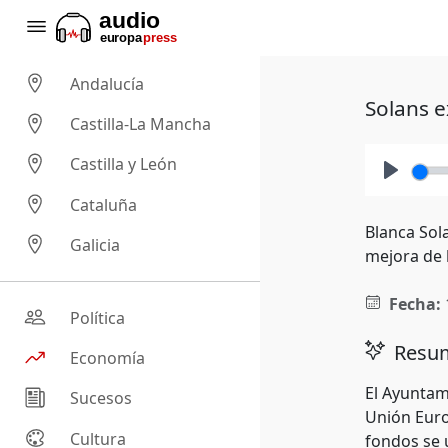
Andalucía
Solans e
Castilla-La Mancha
Castilla y León
Play
Cataluña
Blanca Sol
Galicia
mejora de l
Fecha:
Política
Resum
Economía
El Ayuntam
Sucesos
Unión Euro
Cultura
fondos se u