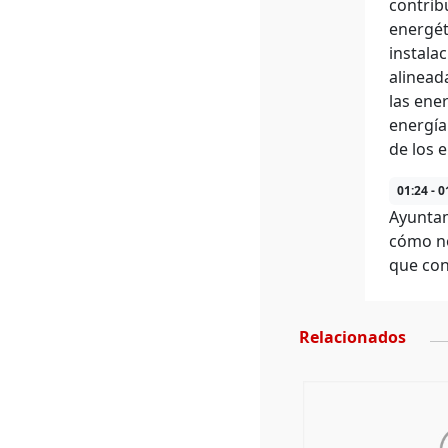
contrib
energét
instala
alinead
las ene
energía 
de los 
01:24 - 0
Ayuntam
cómo no
que co
Relacionados