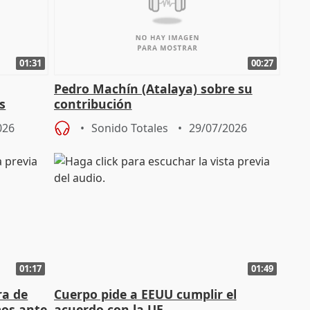
01:31
00:27
Pedro Machín (Atalaya) sobre su
s
contribución
026
Sonido Totales
29/07/2026
01:17
01:49
ra de
Cuerpo pide a EEUU cumplir el
mos ante
acuerdo con la UE