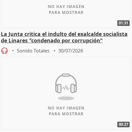
01:31
La Junta critica el indulto del exalcalde socialista
de Linares "condenado por corrupción"
Sonido Totales
30/07/2026
00:27