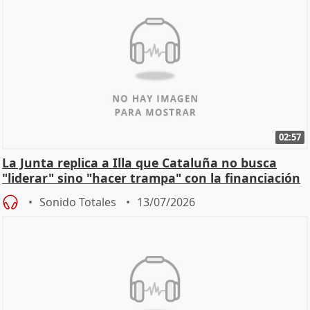
02:57
La Junta replica a Illa que Cataluña no busca
"liderar" sino "hacer trampa" con la financiación
Sonido Totales
13/07/2026