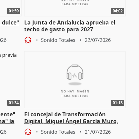
01:59
04:02
 dulce"
La Junta de Andalucía aprueba el
techo de gasto para 2027
026
Sonido Totales
22/07/2026
01:34
01:13
mente"
El concejal de Transformación
na" la
Digital, Miguel Ángel García Muro,
sobre la Ordenanza del Dato
026
Sonido Totales
21/07/2026