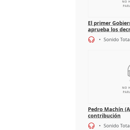
El primer Gobie
aprueba los dec
de sus consejerí
Sonido Tota
Pedro Machín (A
contribución
Sonido Tota