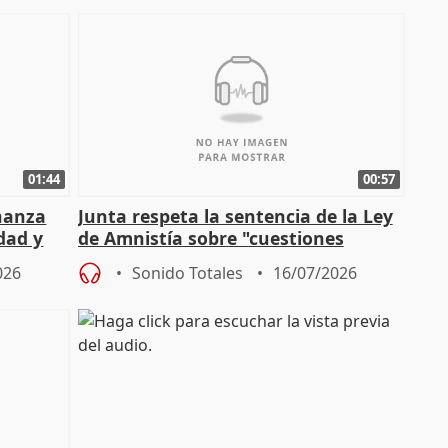
01:44
00:57
enanza
Junta respeta la sentencia de la Ley
dad y
de Amnistía sobre "cuestiones
técnicas" que "no avalan la const
026
Sonido Totales
16/07/2026