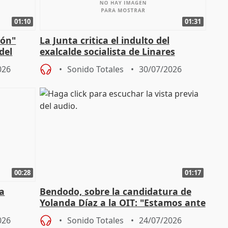
01:10
01:31
ión"
La Junta critica el indulto del
del
exalcalde socialista de Linares
"condenado por corrupción"
026
Sonido Totales
30/07/2026
00:28
01:17
a
Bendodo, sobre la candidatura de
Yolanda Díaz a la OIT: "Estamos ante
un plan de evacuación"
026
Sonido Totales
24/07/2026