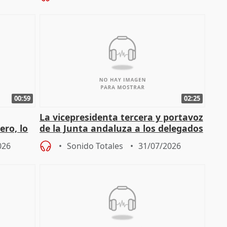
00:59
02:25
La vicepresidenta tercera y portavoz
ero, lo
de la Junta andaluza a los delegados
do pe
territoriales en Málaga
026
Sonido Totales
31/07/2026