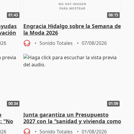
01:43
06:15
 ayudas
Engracia Hidalgo sobre la Semana de
vación
la Moda 2026
026
Sonido Totales
07/08/2026
00:34
01:09
o
Junta garantiza un Presupuesto
n: "No
2027 con la "sanidad y vivienda como
"
prioridades"
026
Sonido Totales
01/08/2026