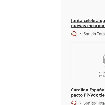
Junta celebra q
nuevas incorpor
andaluz son muj
Sonido Tota
Carolina España
pacto PP-Vox ti
"durar toda la l
Sonido Tota