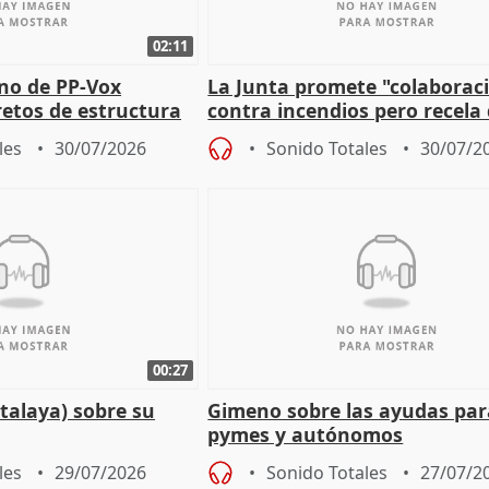
02:11
rno de PP-Vox
La Junta promete "colaborac
retos de estructura
contra incendios pero recela 
as
pacto de Estado de Sánchez
les
30/07/2026
Sonido Totales
30/07/2
00:27
talaya) sobre su
Gimeno sobre las ayudas par
pymes y autónomos
les
29/07/2026
Sonido Totales
27/07/2