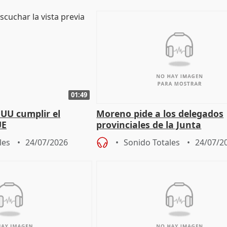
01:49
EUU cumplir el
Moreno pide a los delegados
UE
provinciales de la Junta
"determinación para afrontar
les
24/07/2026
Sonido Totales
24/07/2
retos", diálog