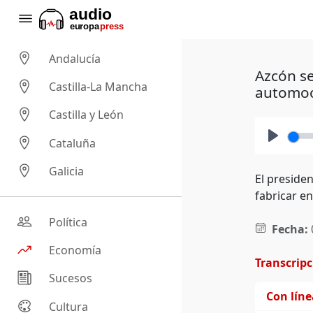
Andalucía
Azcón se
Castilla-La Mancha
automoc
Castilla y León
Cataluña
Play
Galicia
El preside
fabricar e
Política
Fecha:
Economía
Transcrip
Sucesos
Con lín
Cultura