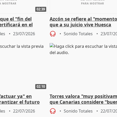
02:39
que el "fin del
Azcón se refiere al "momento
rtificará en el
que a su juicio vive Huesca
"caída" del techo de
les
23/07/2026
Sonido Totales
23/07/2
02:10
"actuar ya" en
Torres valora "muy positiva
antizar el futuro
que Canarias considere "bue
 país
propuesta del CPFF
les
22/07/2026
Sonido Totales
22/07/2