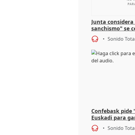
Junta considera 
sanchismo" se ce
Congreso con la 
Sonido Tota
Confebask pide 
Euskadi para gar
con un pacto de
Sonido Tota