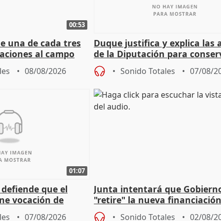
00:53
ue una de cada tres
Duque justifica y explica las
aciones al campo
de la Diputación para conser
eres jóvenes
del patrimonio
les
08/08/2026
Sonido Totales
07/08/2
01:07
 defiende que el
Junta intentará que Gobiern
ene vocación de
"retire" la nueva financiació
egislatura"
puede ser saqueo a las arcas
les
07/08/2026
Sonido Totales
02/08/2