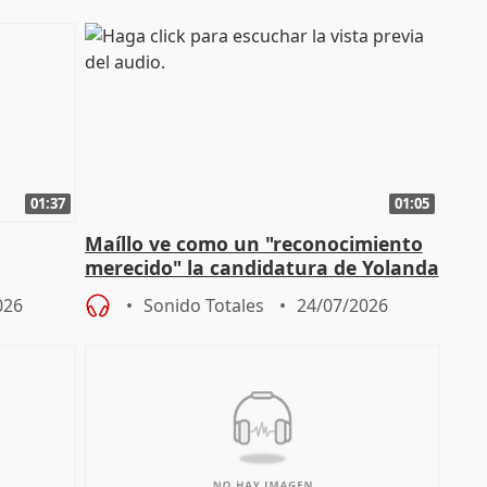
01:37
01:05
Maíllo ve como un "reconocimiento
merecido" la candidatura de Yolanda
 los
Díaz a la OIT
026
Sonido Totales
24/07/2026