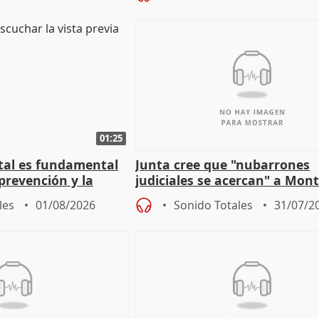
01:25
stal es fundamental
Junta cree que "nubarrones
prevención y la
judiciales se acercan" a Mont
 a incendios
que la lleva a estar en el "rui
les
01/08/2026
Sonido Totales
31/07/2