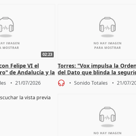
02:23
on Felipe VI el
Torres: "Vox impulsa la Ord
ro" de Andalucía y la
del Dato que blinda la seguri
r los incendios
los derechos ante al control"
les
21/07/2026
Sonido Totales
21/07/2