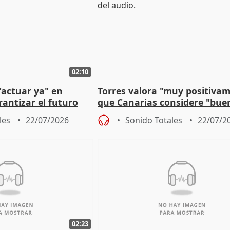
02:10
"actuar ya" en
Torres valora "muy positiva
antizar el futuro
que Canarias considere "bue
 país
propuesta del CPFF
les
22/07/2026
Sonido Totales
22/07/2
02:23