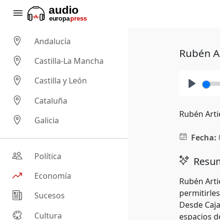
Andalucía
Rubén Ar
Castilla-La Mancha
Castilla y León
Play
Cataluña
Rubén Arti
Galicia
Fecha:
Política
Resum
Economía
Rubén Artie
permitirle
Sucesos
Desde Caja
Cultura
espacios d