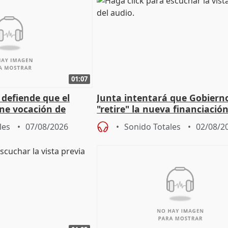
01:07
 defiende que el
Junta intentará que Gobiern
ene vocación de
"retire" la nueva financiació
egislatura"
puede ser saqueo a las arcas
les
07/08/2026
Sonido Totales
02/08/2