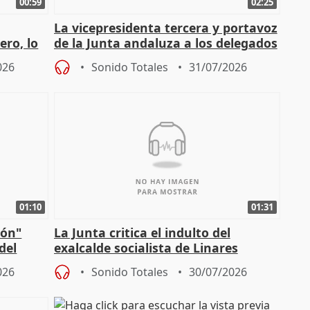
00:59
02:25
La vicepresidenta tercera y portavoz
ero, lo
de la Junta andaluza a los delegados
do pe
territoriales en Málaga
026
Sonido Totales
31/07/2026
01:10
01:31
ión"
La Junta critica el indulto del
del
exalcalde socialista de Linares
"condenado por corrupción"
026
Sonido Totales
30/07/2026