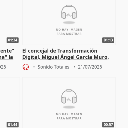
01:34
01:13
mente"
El concejal de Transformación
na" la
Digital, Miguel Ángel García Muro,
sobre la Ordenanza del Dato
026
Sonido Totales
21/07/2026
01:44
00:57