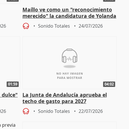
Maíllo ve como un "reconocimiento
merecido" la candidatura de Yolanda
 los
Díaz a la OIT
026
Sonido Totales
24/07/2026
01:59
04:02
 dulce"
La Junta de Andalucía aprueba el
techo de gasto para 2027
026
Sonido Totales
22/07/2026