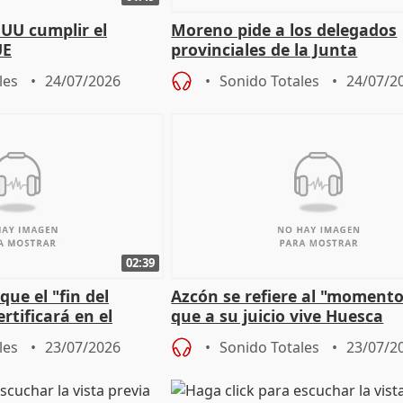
EUU cumplir el
Moreno pide a los delegados
UE
provinciales de la Junta
"determinación para afrontar
les
24/07/2026
Sonido Totales
24/07/2
retos", diálog
02:39
que el "fin del
Azcón se refiere al "momento
rtificará en el
que a su juicio vive Huesca
"caída" del techo de
les
23/07/2026
Sonido Totales
23/07/2