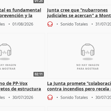
01:25
stal es fundamental
Junta cree que "nubarrones
prevención y la
judiciales se acercan" a Mont
 a incendios
que la lleva a estar en el "rui
les
01/08/2026
Sonido Totales
31/07/2
02:11
rno de PP-Vox
La Junta promete "colaborac
retos de estructura
contra incendios pero recela 
as
pacto de Estado de Sánchez
les
30/07/2026
Sonido Totales
30/07/2