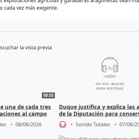
s explotaciones agrícolas y ganaderas aragonesas sean más
 cada vez más exigente.
00:53
ue una de cada tres
Duque justifica y explica las
aciones al campo
de la Diputación para conser
eres jóvenes
del patrimonio
les
08/08/2026
Sonido Totales
07/08/2