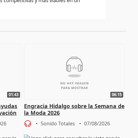
 competitivas y más viables en un
01:43
06:15
 ayudas
Engracia Hidalgo sobre la Semana de
vación
la Moda 2026
026
Sonido Totales
07/08/2026