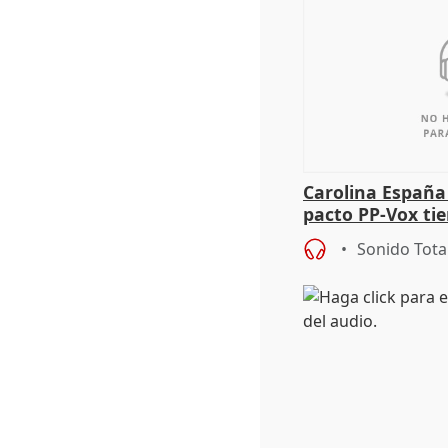
Carolina España
pacto PP-Vox ti
"durar toda la l
Sonido Tota