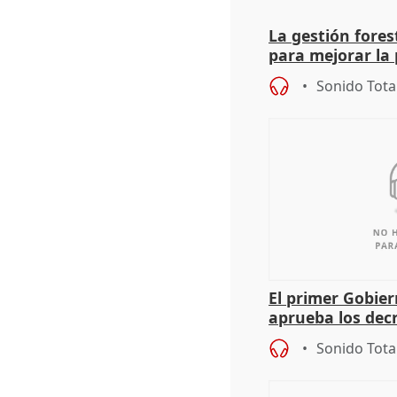
La gestión fore
para mejorar la 
actuación frente
Sonido Tota
El primer Gobie
aprueba los dec
de sus consejerí
Sonido Tota