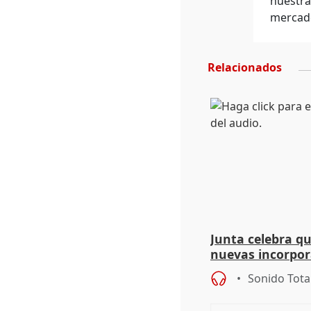
nuestra
mercado
Relacionados
Junta celebra q
nuevas incorpor
andaluz son muj
Sonido Tota