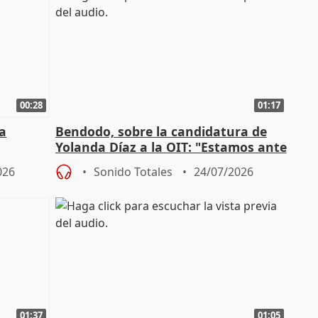
00:28
01:17
a
Bendodo, sobre la candidatura de
Yolanda Díaz a la OIT: "Estamos ante
un plan de evacuación"
026
Sonido Totales
24/07/2026
01:37
01:05