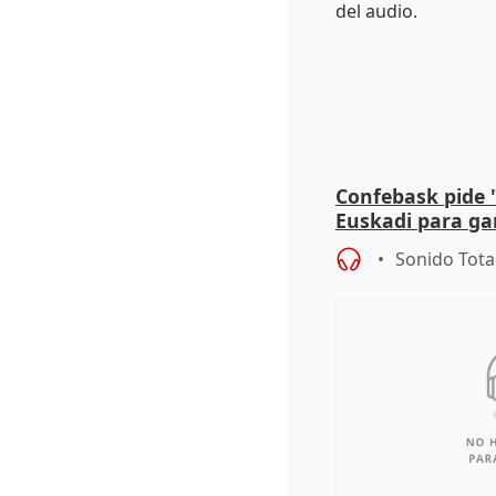
Confebask pide 
Euskadi para gar
con un pacto de
Sonido Tota