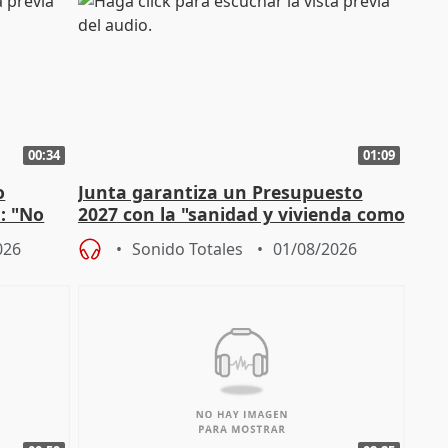
00:34
01:09
o
Junta garantiza un Presupuesto
n: "No
2027 con la "sanidad y vivienda como
"
prioridades"
026
Sonido Totales
01/08/2026