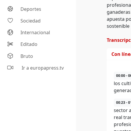
profesional
Deportes
ganaderas 
apuesta por
Sociedad
sostenible
Internacional
Transcrip
Editado
Con lín
Bruto
Ir a europapress.tv
00:00 - 0
los cul
generac
00:23 - 0
sector 
real tr
profesi