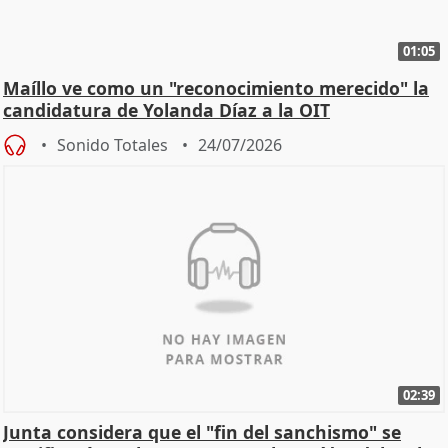
01:05
Maíllo ve como un "reconocimiento merecido" la
candidatura de Yolanda Díaz a la OIT
Sonido Totales
24/07/2026
02:39
Junta considera que el "fin del sanchismo" se