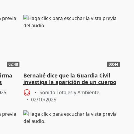
02:48
00:44
firma
Bernabé dice que la Guardia Civil
s
investiga la aparición de un cuerpo
adrid
calcinado en Oliva
025
Sonido Totales y Ambiente
02/10/2025