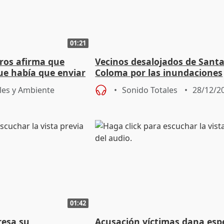
01:21
ros afirma que
Vecinos desalojados de Sant
ue había que enviar
Coloma por las inundaciones
denuncian que "no han visto
les y Ambiente
Sonido Totales
28/12/2
solución"
01:42
resa su
Acusación víctimas dana esp