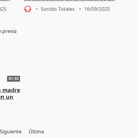
restaurante cercano a Colón
025
Sonido Totales
16/09/2025
01:33
la madre
 en un
Siguiente
Última