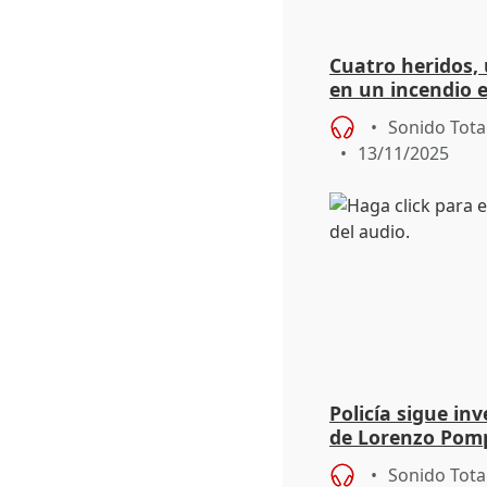
Cuatro heridos, 
en un incendio 
Barakaldo (Bizka
Sonido Tota
13/11/2025
Policía sigue in
de Lorenzo Pompi
años
Sonido Tota