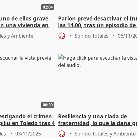
02:04
uno de ellos grave,
Parlon prevé desactivar el I
en una vivienda en
las 14.00, tras un episodio de
ia)
con afectación leve
les y Ambiente
Sonido Totales
06/11/2
00:30
vestigando el crimen
Resiliencia y una riada de
liu en Toledo tras 4
fraternidad, lo que la dana g
Letur
les
03/11/2025
Sonido Totales y Ambiente