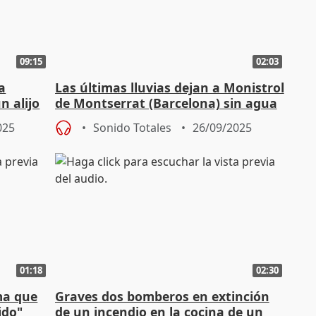
09:15
02:03
a
Las últimas lluvias dejan a Monistrol
n alijo
de Montserrat (Barcelona) sin agua
apta para el consumo
025
Sonido Totales
26/09/2025
01:18
02:30
rma que
Graves dos bomberos en extinción
ido"
de un incendio en la cocina de un