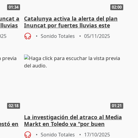
01:34
02:00
nuncat a
Catalunya activa la alerta del plan
 lluvias
Inuncat por fuertes lluvias este
jueves en el litoral
025
Sonido Totales
05/11/2025
02:18
01:21
La investigación del atraco al Media
estó en
Markt en Toledo va "por buen
camino"
Sonido Totales
17/10/2025