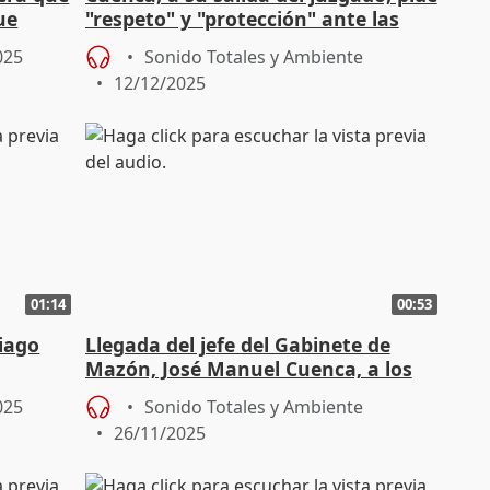
ue
"respeto" y "protección" ante las
amenazas recibidas
025
Sonido Totales y Ambiente
12/12/2025
01:14
00:53
tiago
Llegada del jefe del Gabinete de
Mazón, José Manuel Cuenca, a los
juzgados de Catarroja
025
Sonido Totales y Ambiente
26/11/2025