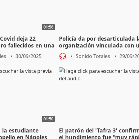
01:56
 Covid deja 22
Policía da por desarticulada l
ro fallecidos en una
organización vinculada con u
 Algaba
de 3,6 toneladas de cocaína
les
30/09/2025
Sonido Totales
29/09/2
01:50
 la estudiante
El patrón del 'Tafra 3' confi
ropello en Nápoles
el hundimiento fue "muy ráp