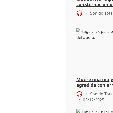
consternación p
violenta de un b
Sonido Tota
Muere una mujer 
agredida con ar
Sonido Tota
03/12/2025