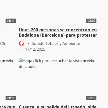
01:11
02:02
a
Unas 200 personas se concentran en
Badalona (Barcelona) para protestar
por el desalojo del B9
025
Sonido Totales y Ambiente
17/12/2025
01:11
01:12
era que
Cuenca, a su salida del juzgado, pide