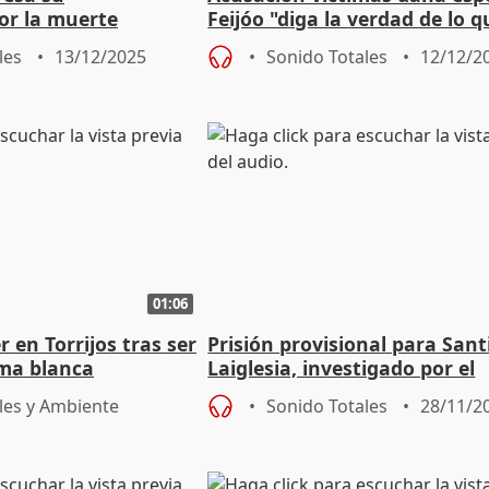
or la muerte
Feijóo "diga la verdad de lo q
ebé de seis meses
sabe" en juzgados Catarroja
les
13/12/2025
Sonido Totales
12/12/2
01:06
en Torrijos tras ser
Prisión provisional para San
ma blanca
Laiglesia, investigado por el
asesinato de Helena Jubany
les y Ambiente
Sonido Totales
28/11/2