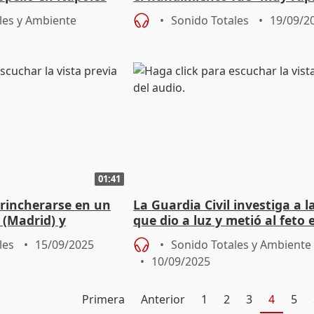
les y Ambiente
Sonido Totales
19/09/2
01:41
trincherarse en un
La Guardia Civil investiga a 
 (Madrid) y
que dio a luz y metió al feto
plotarlo
congelador
les
15/09/2025
Sonido Totales y Ambiente
10/09/2025
Primera
Anterior
1
2
3
4
5