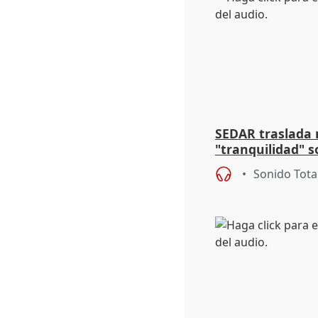
SEDAR traslada 
"tranquilidad" s
anestesia y la s
Sonido Tota