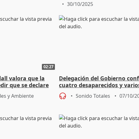
30/10/2025
02:27
all valora que la
Delegación del Gobierno con
edir que se declare
cuatro desaparecidos y vario
ca
heridos en el derrumbe en M
les y Ambiente
Sonido Totales
07/10/2