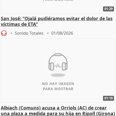
01:29
San José: "Ojalá pudiéramos evitar el dolor de las
víctimas de ETA"
Sonido Totales
01/08/2026
01:19
Albiach (Comuns) acusa a Orriols (AC) de crear
una plaza a medida para su hija en Ripoll (Girona)