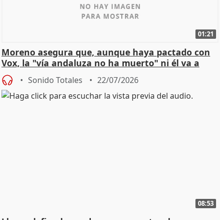
01:21
Moreno asegura que, aunque haya pactado con
Vox, la "vía andaluza no ha muerto" ni él va a
"cambiar"
Sonido Totales
22/07/2026
08:53