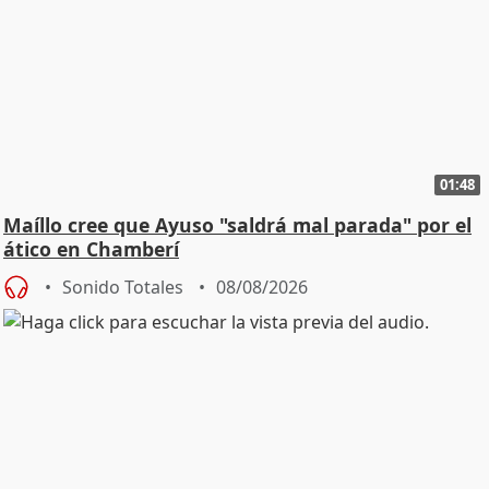
01:48
Maíllo cree que Ayuso "saldrá mal parada" por el
ático en Chamberí
Sonido Totales
08/08/2026