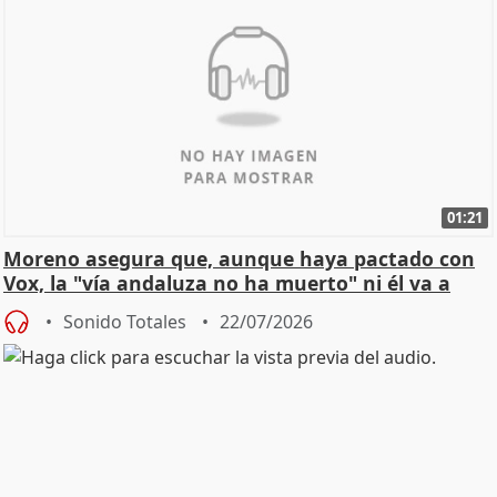
01:21
Moreno asegura que, aunque haya pactado con
Vox, la "vía andaluza no ha muerto" ni él va a
"cambiar"
Sonido Totales
22/07/2026