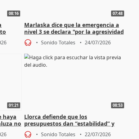
08:16
07:48
a
Marlaska dice que la emergencia a
cto
nivel 3 se declara "por la agresividad
de los incendios"
026
Sonido Totales
24/07/2026
01:21
08:53
e haya
Llorca defiende que los
aluza no
presupuestos dan “estabilidad” y
ar"
dice que no ha hablado con Feijóo
026
Sonido Totales
22/07/2026