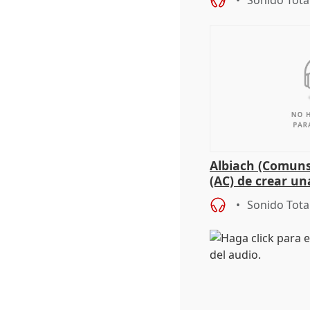
Sonido Tota
Albiach (Comuns
(AC) de crear un
para su hija en R
Sonido Tota