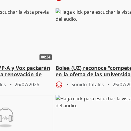
00:34
PP-A y Vox pactarán
Bolea (UZ) reconoce "compet
 la renovación de
en la oferta de las universid
 Defensor
privadas
les
26/07/2026
Sonido Totales
25/07/2