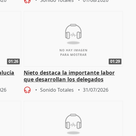
026
Sonido Totales
01/08/2026
01:26
01:29
alucía
Nieto destaca la importante labor
que desarrollan los delegados
osición
territoriales de la Junta
026
Sonido Totales
31/07/2026