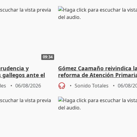
09:34
prudencia y
Gómez Caamaño reivindica l
s gallegos ante el
reforma de Atención Primari
e agosto
reforzará la autogestión
les
06/08/2026
Sonido Totales
06/08/2