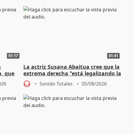
01:17
01:41
a
La actriz Susana Abaitua cree que la
a, que
extrema derecha "está legalizando la
homofobia"
026
Sonido Totales
05/08/2026