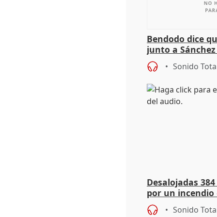
Bendodo dice qu
junto a Sánchez 
salida
Sonido Tota
Desalojadas 384
por un incendio 
viento
Sonido Tota