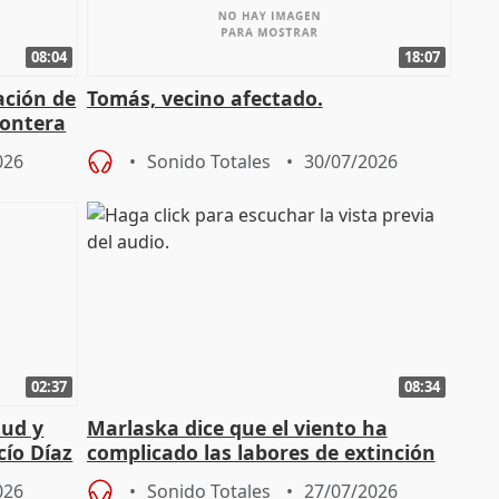
08:04
18:07
ación de
Tomás, vecino afectado.
rontera
026
Sonido Totales
30/07/2026
02:37
08:34
tud y
Marlaska dice que el viento ha
cío Díaz
complicado las labores de extinción
durante la madrugada
026
Sonido Totales
27/07/2026