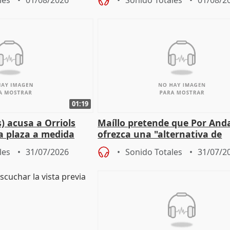
les
01/08/2026
Sonido Totales
01/08/2
01:19
) acusa a Orriols
Maíllo pretende que Por And
a plaza a medida
ofrezca una "alternativa de
ipoll (Girona)
gobierno" con su labor de op
les
31/07/2026
Sonido Totales
31/07/2