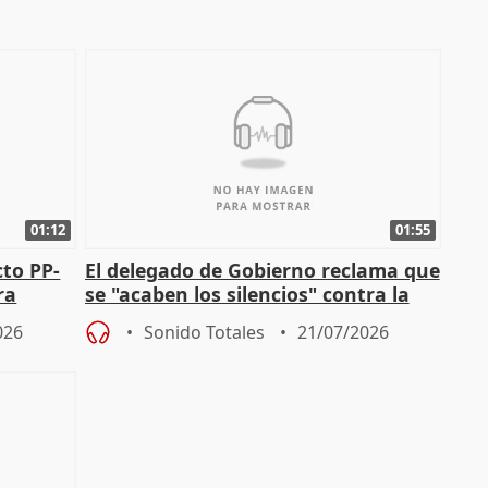
01:12
01:55
cto PP-
El delegado de Gobierno reclama que
ra
se "acaben los silencios" contra la
chista
violencia de género
026
Sonido Totales
21/07/2026