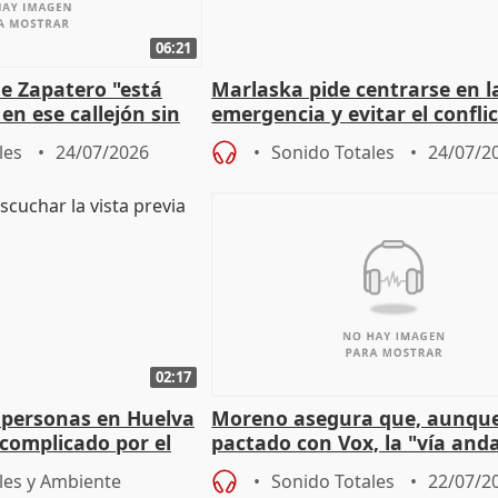
06:21
e Zapatero "está
Marlaska pide centrarse en l
en ese callejón sin
emergencia y evitar el confli
político
les
24/07/2026
Sonido Totales
24/07/2
02:17
 personas en Huelva
Moreno asegura que, aunqu
complicado por el
pactado con Vox, la "vía and
ha muerto" ni él va a "cambi
les y Ambiente
Sonido Totales
22/07/2