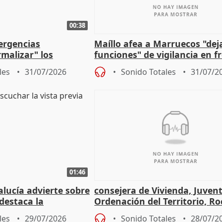
00:38
ergencias
Maíllo afea a Marruecos "dej
malizar" los
funciones" de vigilancia en f
frir un incendio
con Ceuta
les
31/07/2026
Sonido Totales
31/07/2
01:46
lucía advierte sobre
consejera de Vivienda, Juven
 destaca la
Ordenación del Territorio, Ro
la prevención
les
29/07/2026
Sonido Totales
28/07/2