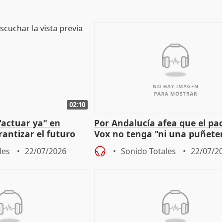
02:10
"actuar ya" en
Por Andalucía afea que el pa
antizar el futuro
Vox no tenga "ni una puñete
 país
medida" contra violencia ma
les
22/07/2026
Sonido Totales
22/07/2