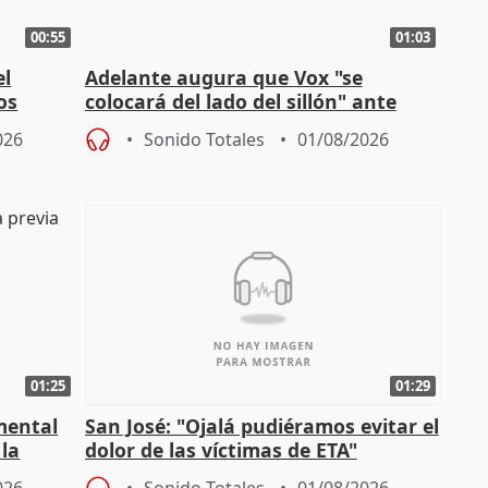
00:55
01:03
el
Adelante augura que Vox "se
os
colocará del lado del sillón" ante
es
iniciativas de la oposición
026
Sonido Totales
01/08/2026
01:25
01:29
mental
San José: "Ojalá pudiéramos evitar el
 la
dolor de las víctimas de ETA"