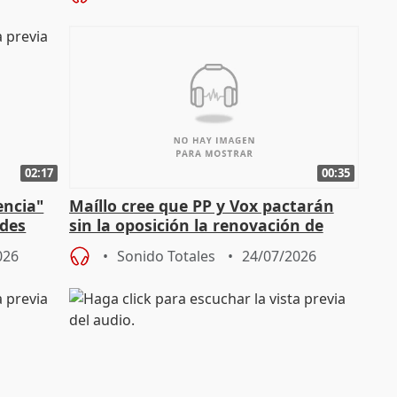
02:17
00:35
encia"
Maíllo cree que PP y Vox pactarán
ades
sin la oposición la renovación de
órganos como el Defensor
026
Sonido Totales
24/07/2026