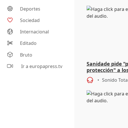
Deportes
Sociedad
Internacional
Editado
Bruto
Sanidade pide "
Ir a europapress.tv
protección" a lo
eclipse del 12 d
Sonido Tota