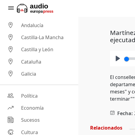
Andalucía
Martínez
Castilla-La Mancha
ejecutad
Castilla y León
Cataluña
Play
Galicia
El consell
departamen
meses" y c
Política
terminar""
Economía
Fecha:
Sucesos
Relacionados
Cultura