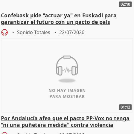
02:10
Confebask pide "actuar ya" en Euskadi para
garantizar el futuro con un pacto de país
Sonido Totales
22/07/2026
01:12
Por Andalucía afea que el pacto PP-Vox no tenga
"ni una puñetera medida" contra violencia
machista