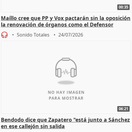
00:35
Maíllo cree que PP y Vox pactarán sin la oposición
la renovación de órganos como el Defensor
Sonido Totales
24/07/2026
06:21
Bendodo dice que Zapatero "está junto a Sánchez
en ese callejón sin salida