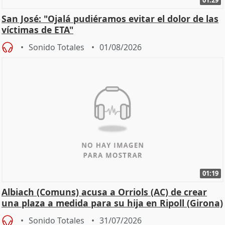
01:29
San José: "Ojalá pudiéramos evitar el dolor de las
víctimas de ETA"
Sonido Totales
01/08/2026
01:19
Albiach (Comuns) acusa a Orriols (AC) de crear
una plaza a medida para su hija en Ripoll (Girona)
Sonido Totales
31/07/2026