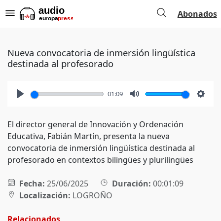
Abonados
Nueva convocatoria de inmersión lingüística
destinada al profesorado
01:09
Play
Mute
Setti
El director general de Innovación y Ordenación
Educativa, Fabián Martín, presenta la nueva
convocatoria de inmersión lingüística destinada al
profesorado en contextos bilingües y plurilingües
Fecha:
25/06/2025
Duración:
00:01:09
Localización:
LOGROÑO
Relacionados