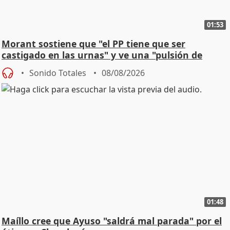
01:53
Morant sostiene que "el PP tiene que ser
castigado en las urnas" y ve una "pulsión de
cambio"
Sonido Totales
08/08/2026
01:48
Maíllo cree que Ayuso "saldrá mal parada" por el