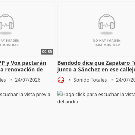
00:35
PP y Vox pactarán
Bendodo dice que Zapatero "
 la renovación de
junto a Sánchez en ese callej
 Defensor
salida
les
24/07/2026
Sonido Totales
24/07/2