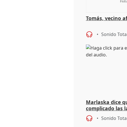
Tomás, vecino a
Sonido Tota
Marlaska dice qu
complicado las l
durante la mad
Sonido Tota