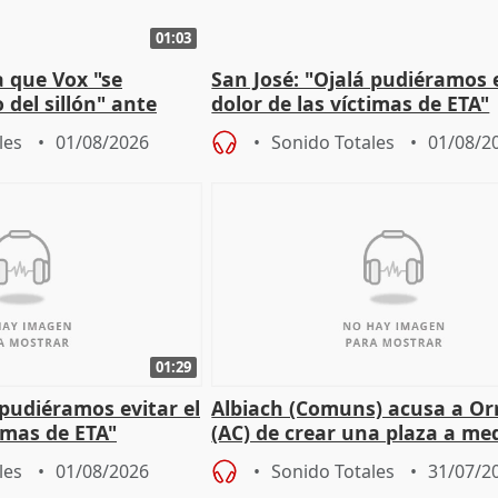
01:03
 que Vox "se
San José: "Ojalá pudiéramos e
 del sillón" ante
dolor de las víctimas de ETA"
 oposición
les
01/08/2026
Sonido Totales
01/08/2
01:29
 pudiéramos evitar el
Albiach (Comuns) acusa a Orr
timas de ETA"
(AC) de crear una plaza a me
para su hija en Ripoll (Girona
les
01/08/2026
Sonido Totales
31/07/2