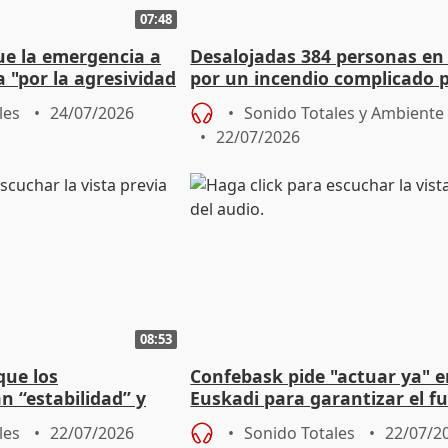
07:48
ue la emergencia a
Desalojadas 384 personas en
a "por la agresividad
por un incendio complicado p
"
viento
les
24/07/2026
Sonido Totales y Ambiente
22/07/2026
08:53
que los
Confebask pide "actuar ya" 
n “estabilidad” y
Euskadi para garantizar el f
hablado con Feijóo
con un pacto de país
les
22/07/2026
Sonido Totales
22/07/2