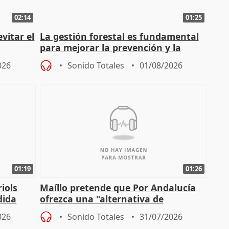
02:14
01:25
vitar el
La gestión forestal es fundamental
para mejorar la prevención y la
actuación frente a incendios
026
Sonido Totales
01/08/2026
01:19
01:26
iols
Maíllo pretende que Por Andalucía
dida
ofrezca una "alternativa de
)
gobierno" con su labor de oposición
026
Sonido Totales
31/07/2026