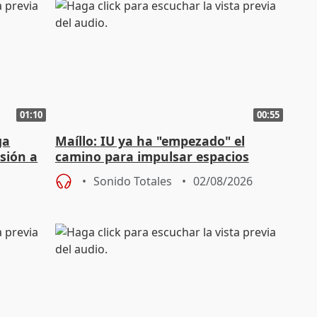
01:10
00:55
ga
Maíllo: IU ya ha "empezado" el
sión a
camino para impulsar espacios
unitarios para las municipales
Sonido Totales
02/08/2026