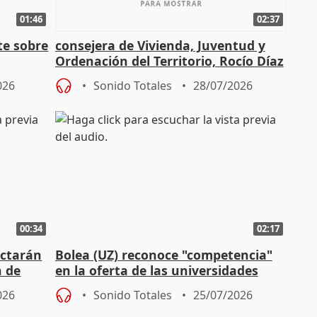
01:46
02:37
te sobre
consejera de Vivienda, Juventud y
Ordenación del Territorio, Rocío Díaz
n
026
Sonido Totales
28/07/2026
00:34
02:17
actarán
Bolea (UZ) reconoce "competencia"
n de
en la oferta de las universidades
privadas
026
Sonido Totales
25/07/2026