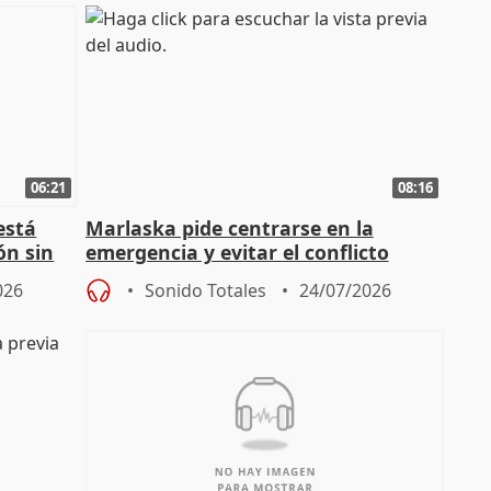
06:21
08:16
está
Marlaska pide centrarse en la
ón sin
emergencia y evitar el conflicto
político
026
Sonido Totales
24/07/2026