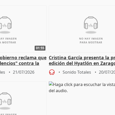
01:55
Gobierno reclama que
Cristina García presenta la 
lencios" contra la
edición del Hyatlón en Zarag
ero
les
21/07/2026
Sonido Totales
20/07/2