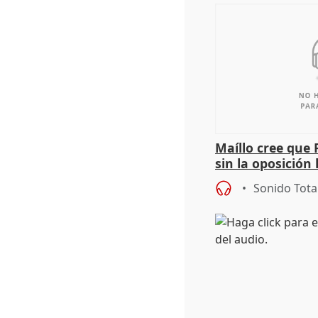
Maíllo cree que 
sin la oposición
órganos como el
Sonido Tota