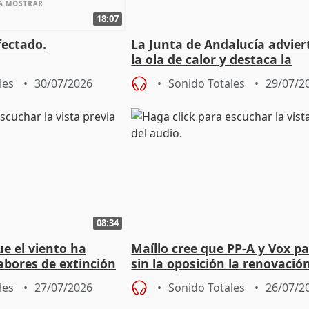
18:07
fectado.
La Junta de Andalucía advier
la ola de calor y destaca la
importancia de la prevenció
les
30/07/2026
Sonido Totales
29/07/2
08:34
e el viento ha
Maíllo cree que PP-A y Vox p
abores de extinción
sin la oposición la renovació
rugada
órganos como el Defensor
les
27/07/2026
Sonido Totales
26/07/2