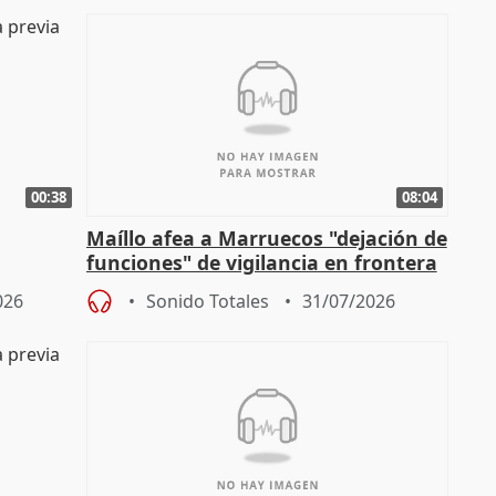
00:38
08:04
Maíllo afea a Marruecos "dejación de
funciones" de vigilancia en frontera
ndio
con Ceuta
026
Sonido Totales
31/07/2026