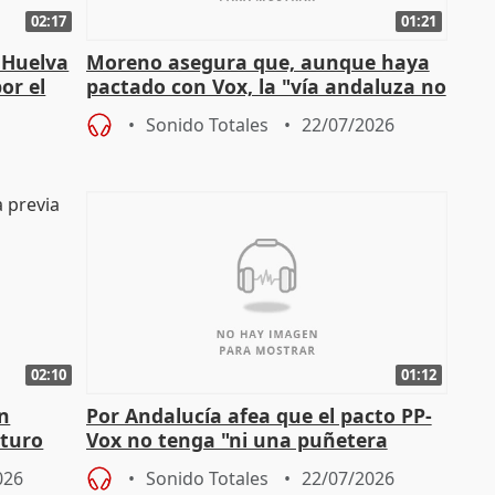
02:17
01:21
 Huelva
Moreno asegura que, aunque haya
or el
pactado con Vox, la "vía andaluza no
ha muerto" ni él va a "cambiar"
Sonido Totales
22/07/2026
02:10
01:12
en
Por Andalucía afea que el pacto PP-
uturo
Vox no tenga "ni una puñetera
medida" contra violencia machista
026
Sonido Totales
22/07/2026