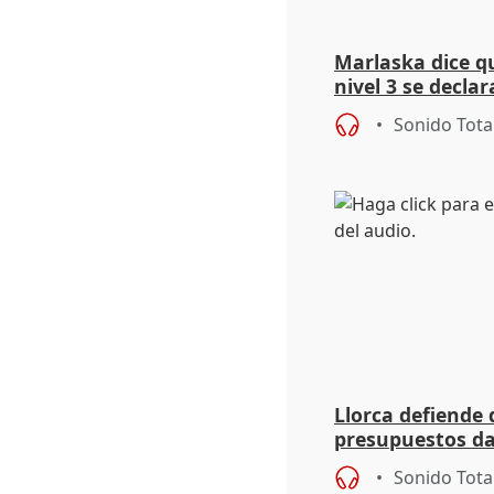
Marlaska dice q
nivel 3 se declar
de los incendios
Sonido Tota
Llorca defiende 
presupuestos da
dice que no ha 
Sonido Tota