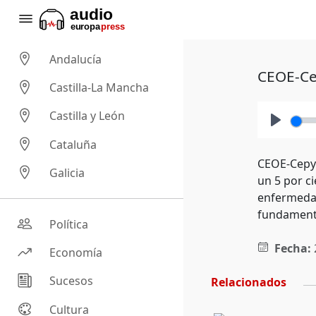
Andalucía
CEOE-Ce
Castilla-La Mancha
Castilla y León
Play
Cataluña
CEOE-Cepym
Galicia
un 5 por ci
enfermedad
fundamenta
Política
Fecha:
Economía
Sucesos
Relacionados
Cultura