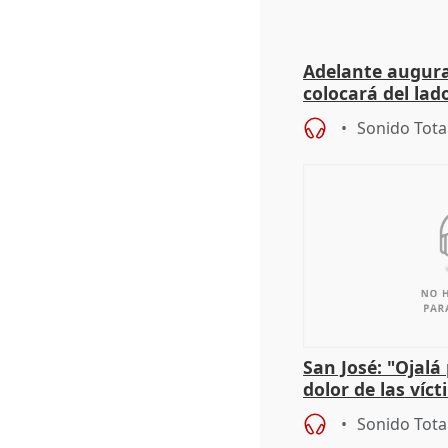
Adelante augura
colocará del lado
iniciativas de la
Sonido Tota
San José: "Ojalá
dolor de las víc
Sonido Tota