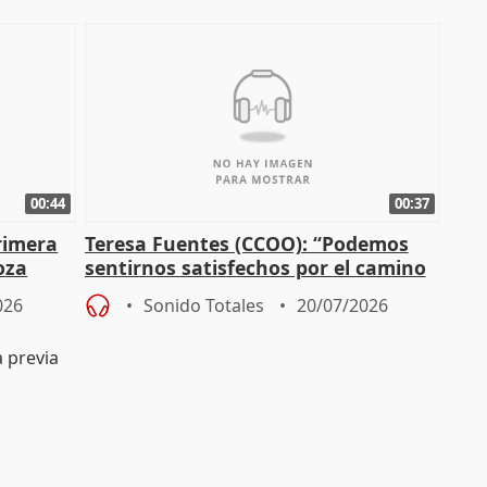
00:44
00:37
primera
Teresa Fuentes (CCOO): “Podemos
oza
sentirnos satisfechos por el camino
recorrido”
026
Sonido Totales
20/07/2026