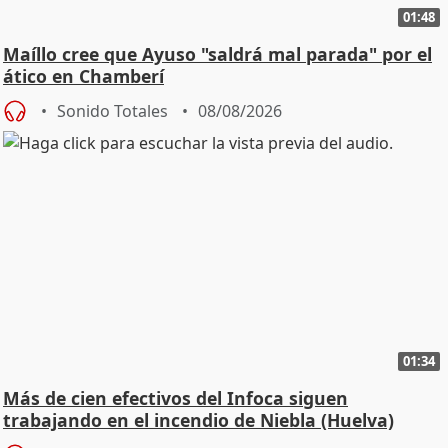
01:48
Maíllo cree que Ayuso "saldrá mal parada" por el
ático en Chamberí
Sonido Totales
08/08/2026
01:34
Más de cien efectivos del Infoca siguen
trabajando en el incendio de Niebla (Huelva)