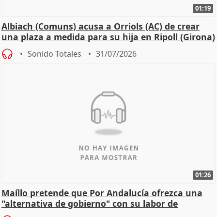
01:19
Albiach (Comuns) acusa a Orriols (AC) de crear
una plaza a medida para su hija en Ripoll (Girona)
Sonido Totales
31/07/2026
01:26
Maíllo pretende que Por Andalucía ofrezca una
"alternativa de gobierno" con su labor de
oposición