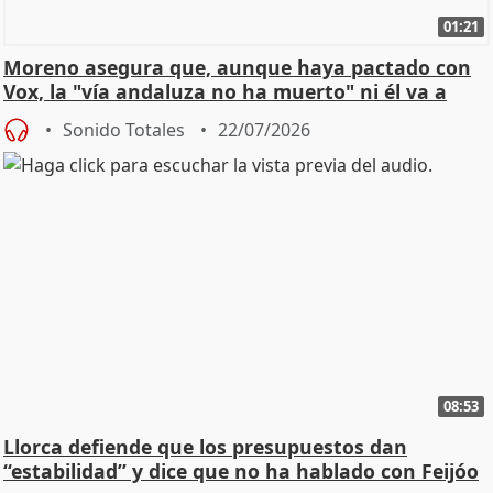
01:21
Moreno asegura que, aunque haya pactado con
Vox, la "vía andaluza no ha muerto" ni él va a
"cambiar"
Sonido Totales
22/07/2026
08:53
Llorca defiende que los presupuestos dan
“estabilidad” y dice que no ha hablado con Feijóo