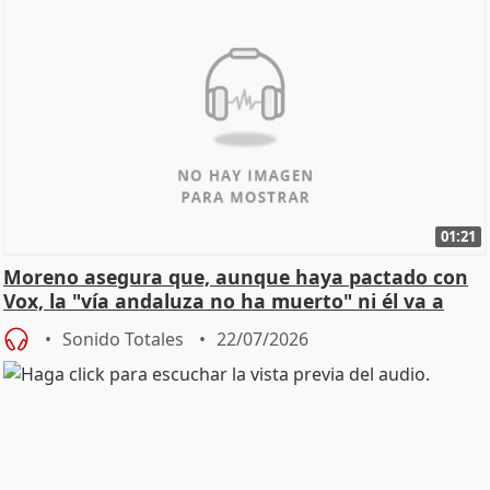
01:21
Moreno asegura que, aunque haya pactado con
Vox, la "vía andaluza no ha muerto" ni él va a
"cambiar"
Sonido Totales
22/07/2026