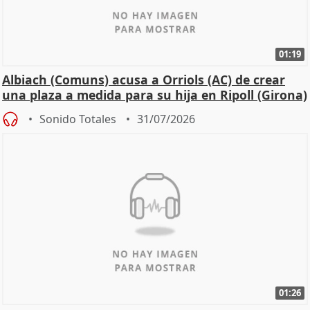
01:19
Albiach (Comuns) acusa a Orriols (AC) de crear
una plaza a medida para su hija en Ripoll (Girona)
Sonido Totales
31/07/2026
01:26