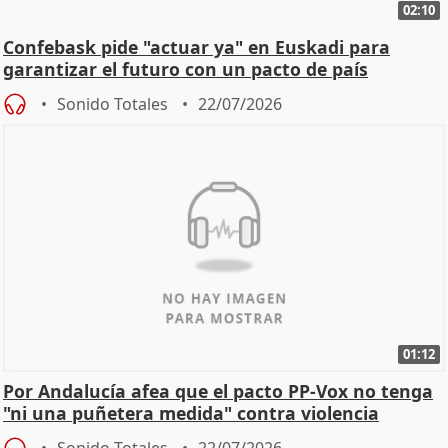
02:10
Confebask pide "actuar ya" en Euskadi para
garantizar el futuro con un pacto de país
Sonido Totales
22/07/2026
01:12
Por Andalucía afea que el pacto PP-Vox no tenga
"ni una puñetera medida" contra violencia
machista