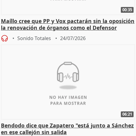
00:35
Maíllo cree que PP y Vox pactarán sin la oposición
la renovación de órganos como el Defensor
Sonido Totales
24/07/2026
06:21
Bendodo dice que Zapatero "está junto a Sánchez
en ese callejón sin salida