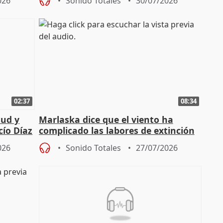
026
Sonido Totales
30/07/2026
02:37
08:34
tud y
Marlaska dice que el viento ha
cío Díaz
complicado las labores de extinción
durante la madrugada
026
Sonido Totales
27/07/2026