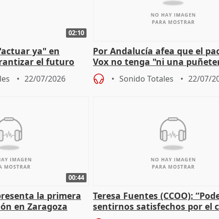
02:10
"actuar ya" en
Por Andalucía afea que el pa
antizar el futuro
Vox no tenga "ni una puñete
 país
medida" contra violencia ma
les
22/07/2026
Sonido Totales
22/07/2
00:44
presenta la primera
Teresa Fuentes (CCOO): “Po
tlón en Zaragoza
sentirnos satisfechos por el
recorrido”