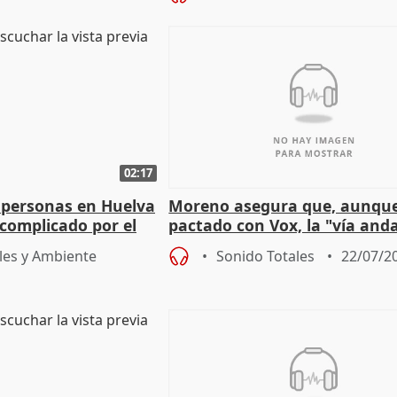
02:17
 personas en Huelva
Moreno asegura que, aunqu
complicado por el
pactado con Vox, la "vía and
ha muerto" ni él va a "cambi
les y Ambiente
Sonido Totales
22/07/2