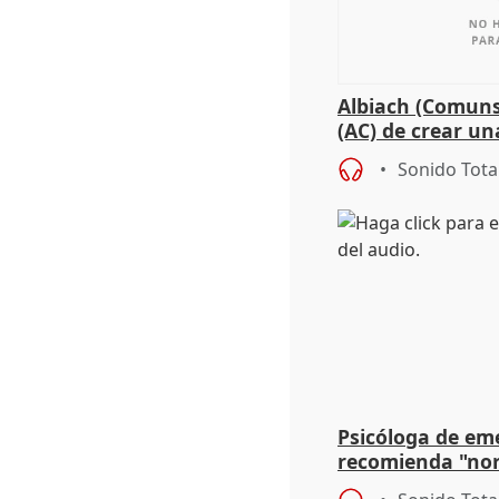
Albiach (Comuns
(AC) de crear un
para su hija en R
Sonido Tota
Psicóloga de em
recomienda "nor
síntomas tras su