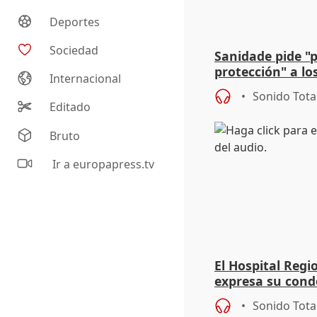
Deportes
Sociedad
Sanidade pide "
protección" a lo
Internacional
eclipse del 12 d
Sonido Tota
Editado
Bruto
Ir a europapress.tv
El Hospital Reg
expresa su cond
dos enfermeras 
Sonido Tota