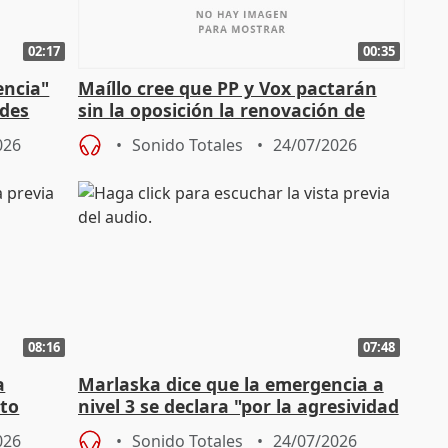
02:17
00:35
encia"
Maíllo cree que PP y Vox pactarán
ades
sin la oposición la renovación de
órganos como el Defensor
026
Sonido Totales
24/07/2026
08:16
07:48
a
Marlaska dice que la emergencia a
cto
nivel 3 se declara "por la agresividad
de los incendios"
026
Sonido Totales
24/07/2026