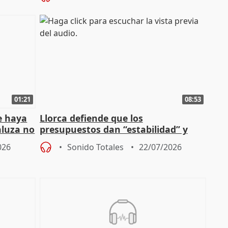
01:21
08:53
e haya
Llorca defiende que los
aluza no
presupuestos dan “estabilidad” y
ar"
dice que no ha hablado con Feijóo
026
Sonido Totales
22/07/2026