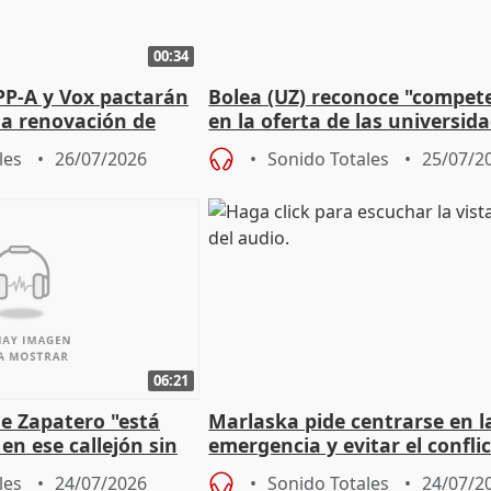
00:34
PP-A y Vox pactarán
Bolea (UZ) reconoce "compet
 la renovación de
en la oferta de las universid
 Defensor
privadas
les
26/07/2026
Sonido Totales
25/07/2
06:21
e Zapatero "está
Marlaska pide centrarse en l
en ese callejón sin
emergencia y evitar el confli
político
les
24/07/2026
Sonido Totales
24/07/2