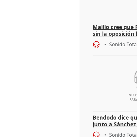
Maíllo cree que 
sin la oposición
órganos como el
Sonido Tota
Bendodo dice qu
junto a Sánchez 
salida
Sonido Tota