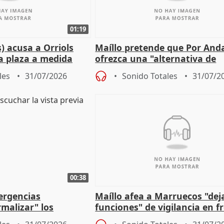
01:19
) acusa a Orriols
Maíllo pretende que Por And
a plaza a medida
ofrezca una "alternativa de
ipoll (Girona)
gobierno" con su labor de op
les
31/07/2026
Sonido Totales
31/07/2
00:38
ergencias
Maíllo afea a Marruecos "dej
malizar" los
funciones" de vigilancia en f
frir un incendio
con Ceuta