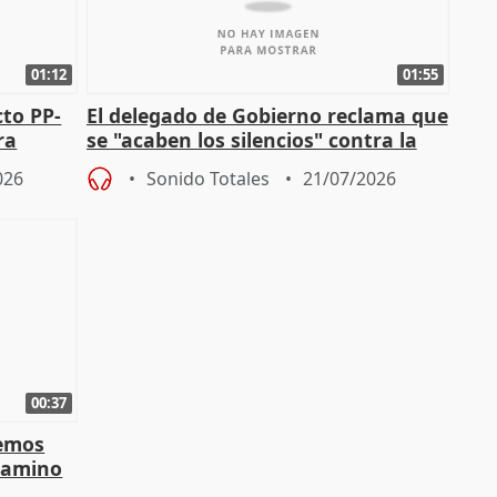
01:12
01:55
cto PP-
El delegado de Gobierno reclama que
ra
se "acaben los silencios" contra la
chista
violencia de género
026
Sonido Totales
21/07/2026
00:37
demos
 camino