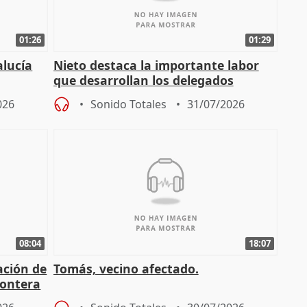
01:26
01:29
alucía
Nieto destaca la importante labor
que desarrollan los delegados
osición
territoriales de la Junta
026
Sonido Totales
31/07/2026
08:04
18:07
ación de
Tomás, vecino afectado.
rontera