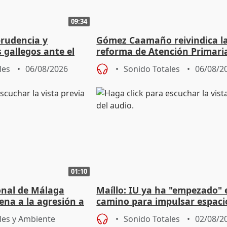
09:34
prudencia y
Gómez Caamaño reivindica l
s gallegos ante el
reforma de Atención Primari
e agosto
reforzará la autogestión
les
06/08/2026
Sonido Totales
06/08/2
01:10
ional de Málaga
Maíllo: IU ya ha "empezado" 
ena a la agresión a
camino para impulsar espaci
de Urgencias
unitarios para las municipal
les y Ambiente
Sonido Totales
02/08/2