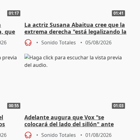
01:17
01:41
a
La actriz Susana Abaitua cree que la
a, que
extrema derecha "está legalizando la
homofobia"
026
Sonido Totales
05/08/2026
00:55
01:03
el
Adelante augura que Vox "se
os
colocará del lado del sillón" ante
es
iniciativas de la oposición
026
Sonido Totales
01/08/2026