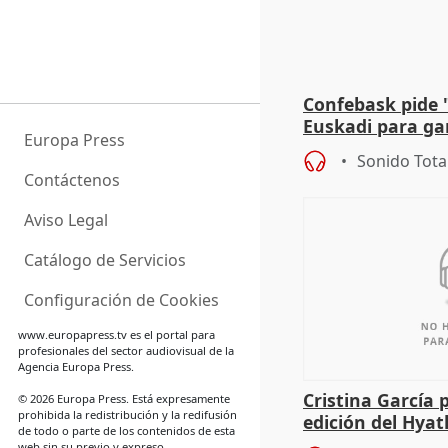
Confebask pide 
Euskadi para gar
Europa Press
con un pacto de
Sonido Tota
Contáctenos
Aviso Legal
Catálogo de Servicios
Configuración de Cookies
www.europapress.tv
es el portal para
profesionales del sector audiovisual de la
Agencia Europa Press.
Cristina García 
© 2026 Europa Press. Está expresamente
prohibida la redistribución y la redifusión
edición del Hya
de todo o parte de los contenidos de esta
web sin su previo y expreso