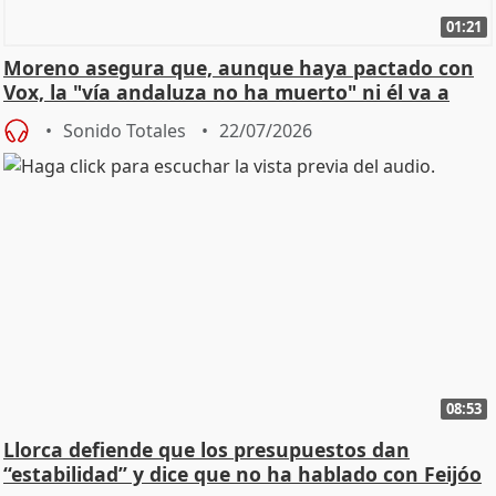
01:21
Moreno asegura que, aunque haya pactado con
Vox, la "vía andaluza no ha muerto" ni él va a
"cambiar"
Sonido Totales
22/07/2026
08:53
Llorca defiende que los presupuestos dan
“estabilidad” y dice que no ha hablado con Feijóo