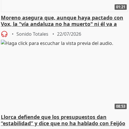
01:21
Moreno asegura que, aunque haya pactado con
Vox, la "vía andaluza no ha muerto" ni él va a
"cambiar"
Sonido Totales
22/07/2026
08:53
Llorca defiende que los presupuestos dan
“estabilidad” y dice que no ha hablado con Feijóo