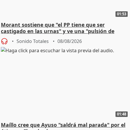
01:53
Morant sostiene que "el PP tiene que ser
castigado en las urnas" y ve una "pulsión de
cambio"
Sonido Totales
08/08/2026
01:48
Maíllo cree que Ayuso "saldrá mal parada" por el