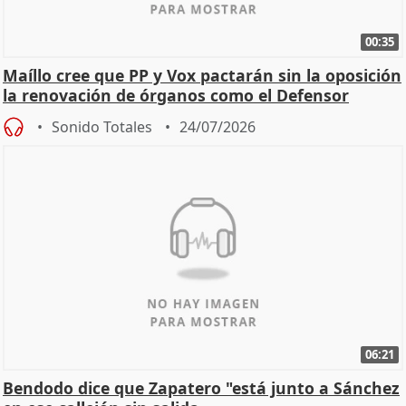
00:35
Maíllo cree que PP y Vox pactarán sin la oposición
la renovación de órganos como el Defensor
Sonido Totales
24/07/2026
06:21
Bendodo dice que Zapatero "está junto a Sánchez