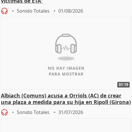
víctimas de ETA"
Sonido Totales
01/08/2026
01:19
Albiach (Comuns) acusa a Orriols (AC) de crear
una plaza a medida para su hija en Ripoll (Girona)
Sonido Totales
31/07/2026