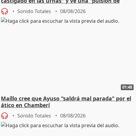
castigado en las urnas" y ve una "pulsión de
cambio"
Sonido Totales
08/08/2026
01:48
Maíllo cree que Ayuso "saldrá mal parada" por el
ático en Chamberí
Sonido Totales
08/08/2026