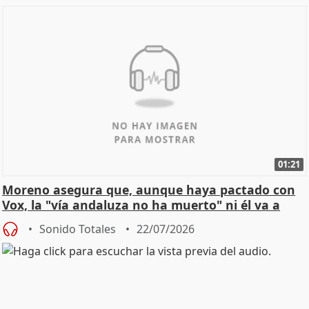
01:21
Moreno asegura que, aunque haya pactado con
Vox, la "vía andaluza no ha muerto" ni él va a
"cambiar"
Sonido Totales
22/07/2026