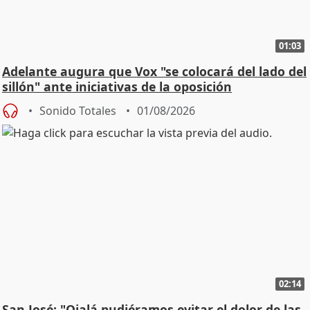
01:03
Adelante augura que Vox "se colocará del lado del
sillón" ante iniciativas de la oposición
Sonido Totales
01/08/2026
02:14
San José: "Ojalá pudiéramos evitar el dolor de las