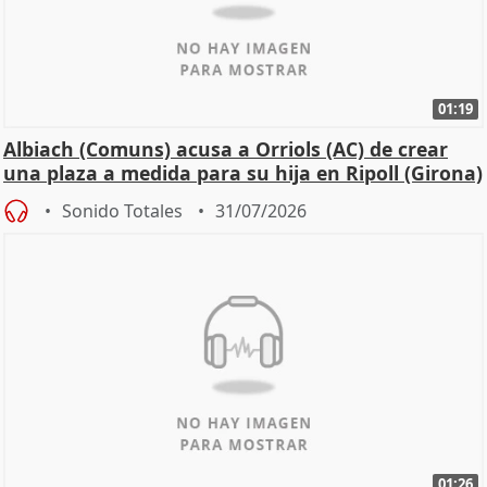
01:19
Albiach (Comuns) acusa a Orriols (AC) de crear
una plaza a medida para su hija en Ripoll (Girona)
Sonido Totales
31/07/2026
01:26