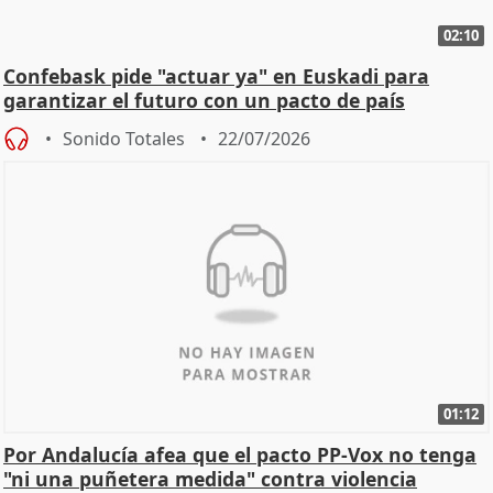
02:10
Confebask pide "actuar ya" en Euskadi para
garantizar el futuro con un pacto de país
Sonido Totales
22/07/2026
01:12
Por Andalucía afea que el pacto PP-Vox no tenga
"ni una puñetera medida" contra violencia