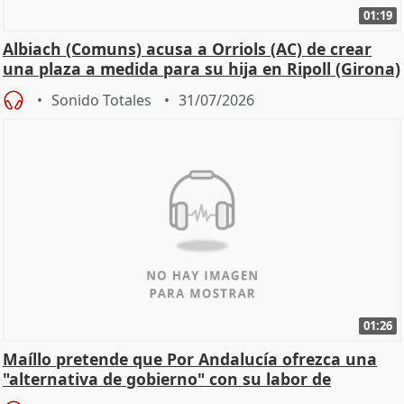
01:19
Albiach (Comuns) acusa a Orriols (AC) de crear
una plaza a medida para su hija en Ripoll (Girona)
Sonido Totales
31/07/2026
01:26
Maíllo pretende que Por Andalucía ofrezca una
"alternativa de gobierno" con su labor de
oposición