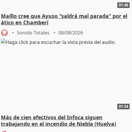
01:48
Maíllo cree que Ayuso "saldrá mal parada" por el
ático en Chamberí
Sonido Totales
08/08/2026
01:34
Más de cien efectivos del Infoca siguen
trabajando en el incendio de Niebla (Huelva)