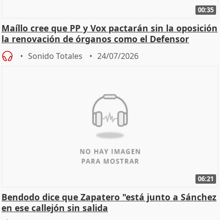
00:35
Maíllo cree que PP y Vox pactarán sin la oposición
la renovación de órganos como el Defensor
Sonido Totales
24/07/2026
06:21
Bendodo dice que Zapatero "está junto a Sánchez
en ese callejón sin salida