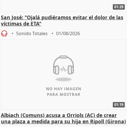
01:29
San José: "Ojalá pudiéramos evitar el dolor de las
víctimas de ETA"
Sonido Totales
01/08/2026
01:19
Albiach (Comuns) acusa a Orriols (AC) de crear
una plaza a medida para su hija en Ripoll (Girona)