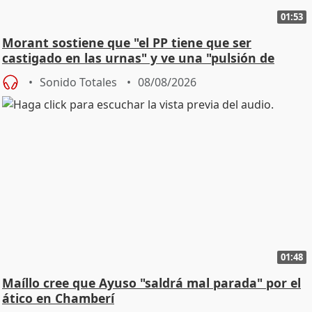
01:53
Morant sostiene que "el PP tiene que ser
castigado en las urnas" y ve una "pulsión de
cambio"
Sonido Totales
08/08/2026
01:48
Maíllo cree que Ayuso "saldrá mal parada" por el
ático en Chamberí