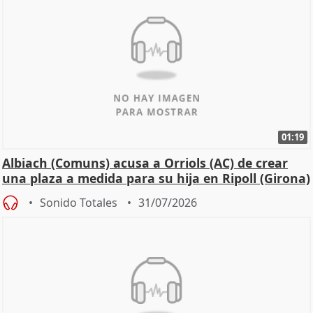
01:19
Albiach (Comuns) acusa a Orriols (AC) de crear
una plaza a medida para su hija en Ripoll (Girona)
Sonido Totales
31/07/2026